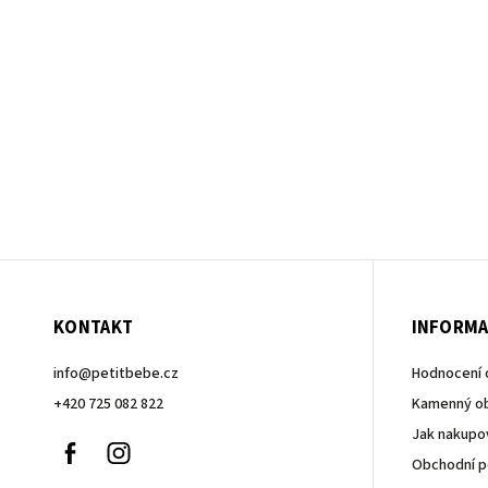
KONTAKT
INFORMA
info
@
petitbebe.cz
Hodnocení
+420 725 082 822
Kamenný o
Jak nakupo
Facebook
Instagram
Obchodní 