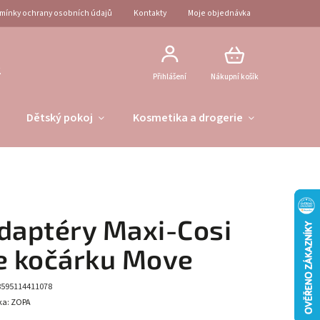
mínky ochrany osobních údajů
Kontakty
Moje objednávka
2
Přihlášení
Nákupní košík
Dětský pokoj
Kosmetika a drogerie
Obleče
daptéry Maxi-Cosi
e kočárku Move
8595114411078
ka:
ZOPA