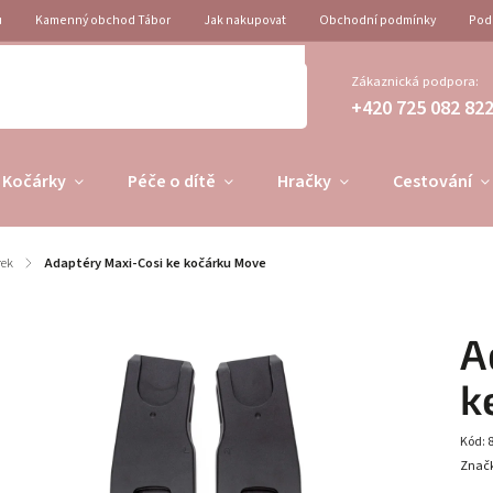
u
Kamenný obchod Tábor
Jak nakupovat
Obchodní podmínky
Pod
Zákaznická podpora:
+420 725 082 82
Kočárky
Péče o dítě
Hračky
Cestování
rek
/
Adaptéry Maxi-Cosi ke kočárku Move
A
k
Kód:
Znač