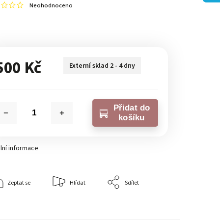
Neohodnoceno
500 Kč
Externí sklad 2 - 4 dny
Přidat do
košíku
lní informace
Zeptat se
Hlídat
Sdílet