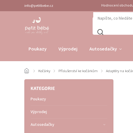
info@petitbebe.cz
Hodnocení obchod
Poukazy
Výprodej
Autosedačky
/
Kočárky
/
Příslušenství ke kočárkům
/
Adaptéry na kočá
KATEGORIE
Poukazy
Výprodej
Autosedačky