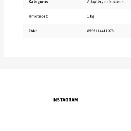
Kategorie
:
Adaptéry na kočárek
Hmotnost
:
1 kg
EAN
:
8595114411078
INSTAGRAM