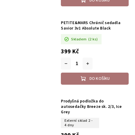
DO KOŠÍKU
PETITE&MARS Chránič sedadla
Savior 3v1 Absolute Black
Skladem
(2 ks)
399 Kč
DO KOŠÍKU
Prodyšná podložka do
autosedačky Breeze sk. 2/3, Ice
Grey
Externí sklad 2 -
4 dny