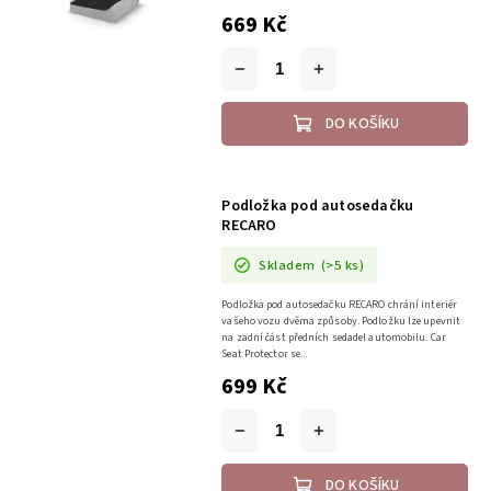
669 Kč
DO KOŠÍKU
Podložka pod autosedačku
RECARO
Skladem
(>5 ks)
Podložka pod autosedačku RECARO chrání interiér
vašeho vozu dvěma způsoby. Podložku lze upevnit
na zadní část předních sedadel automobilu. Car
Seat Protector se...
699 Kč
DO KOŠÍKU