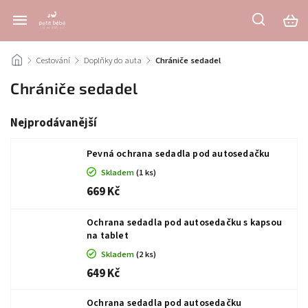
/
Cestování
/
Doplňky do auta
/
Chrániče sedadel
Chrániče sedadel
Nejprodávanější
Pevná ochrana sedadla pod autosedačku
Skladem
(1 ks)
669 Kč
Ochrana sedadla pod autosedačku s kapsou
na tablet
Skladem
(2 ks)
649 Kč
Ochrana sedadla pod autosedačku