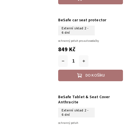
BeSafe car seat protector
Externí sklad 2 -
6 dní
ochranný potah pro autosedačky
849 Kč
DO KOŠÍKU
BeSafe Tablet & Seat Cover
Anthracite
Externí sklad 2 -
6 dní
ochranný potah