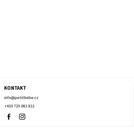
KONTAKT
info
@
petitbebe.cz
+420 725 082 822
Facebook
Instagram