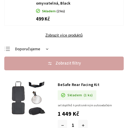
omyvatelná, Black
Skladem
(2 ks)
499 Kč
Zobrazit více produktů
Doporučujeme
Nejlevnější
Nejdražší
Nejprodávanější
BeSafe Rear Facing Kit
Abecedně
Skladem
(1 ks)
set doplňků k protisměrným autosedačkám
1 449 Kč