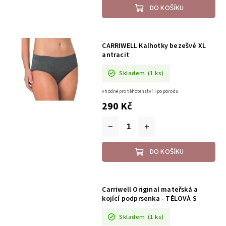
DO KOŠÍKU
CARRIWELL Kalhotky bezešvé XL
antracit
Skladem
(1 ks)
vhodné pro těhotenství i po porodu
290 Kč
DO KOŠÍKU
Carriwell Original mateřská a
kojící podprsenka - TĚLOVÁ S
Skladem
(1 ks)