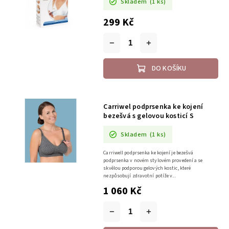
Skladem
(1 ks)
299 Kč
DO KOŠÍKU
Carriwel podprsenka ke kojení
bezešvá s gelovou kosticí S
Skladem
(1 ks)
Carriwell podprsenka ke kojení je bezešvá
podprsenka v novém stylovém provedení a se
skvělou podporou gelových kostic, které
nezpůsobují zdravotní potíže v...
1 060 Kč