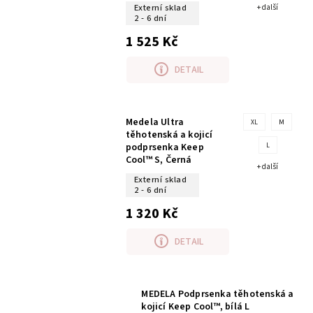
Externí sklad
+ další
2 - 6 dní
1 525 Kč
DETAIL
Medela Ultra
XL
M
těhotenská a kojicí
podprsenka Keep
L
Cool™ S, Černá
+ další
Externí sklad
2 - 6 dní
1 320 Kč
DETAIL
MEDELA Podprsenka těhotenská a
kojicí Keep Cool™, bílá L