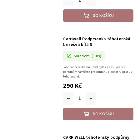
DO KOŠÍKU
Carriwell Podprsenka těhotenská
bezešvá bílá S
Skladem
(1 ks)
Tato podprsenka Carriwell byla ve spolupráci s
porodníky navržena pro ochranu a podporu prsou v
těhotenství.
290 Kč
DO KOŠÍKU
CARRIWELL těhotenský podpůrný