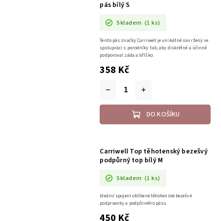
pás bílý S
Skladem
(1 ks)
Tento pás značky Carriwell je unikátně navržený ve
spolupráci s porodníky tak, aby diskrétně a účinně
podporoval záda a bříško.
358 Kč
DO KOŠÍKU
Carriwell Top těhotenský bezešvý
podpůrný top bílý M
Skladem
(1 ks)
Ideální spojení oblíbené těhotenské bezešvé
podprsenky a podpůrného pásu.
450 Kč