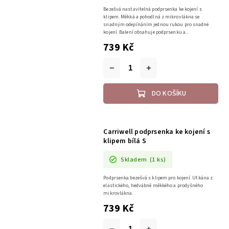
Bezešvá nastavitelná podprsenka ke kojení s
klipem. Měkká a pohodlná z mikrovlákna se
snadným odepínáním jednou rukou pro snadné
kojení. Balení obsahuje podprsenku a...
739 Kč
DO KOŠÍKU
Carriwell podprsenka ke kojení s
klipem bílá S
Skladem
(1 ks)
Podprsenka bezešvá s klipem pro kojení. Utkána z
elastického, hedvábně měkkého a prodyšného
mikrovlákna.
739 Kč