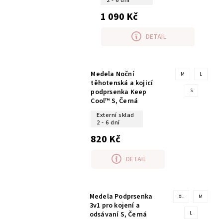
2 - 6 dní
1 090 Kč
DETAIL
Medela Noční
M
L
těhotenská a kojicí
podprsenka Keep
S
Cool™ S, Černá
Externí sklad
2 - 6 dní
820 Kč
DETAIL
Medela Podprsenka
XL
M
3v1 pro kojení a
odsávaní S, Černá
L