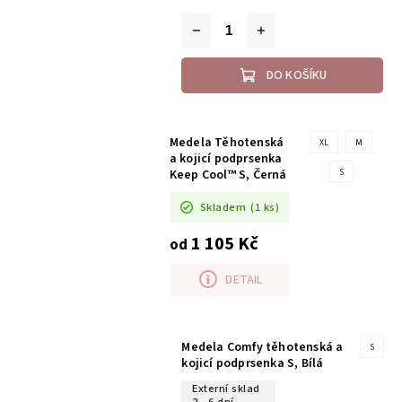
DO KOŠÍKU
Medela Těhotenská
XL
M
a kojicí podprsenka
Keep Cool™ S, Černá
S
Skladem
(1 ks)
1 105 Kč
od
DETAIL
Medela Comfy těhotenská a
S
kojicí podprsenka S, Bílá
Externí sklad