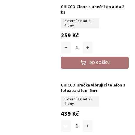
CHICCO Clona sluneční do auta 2
ks
Externí sklad 2 -
4 dny
259 Kč
DO KOŠÍKU
CHICCO Hračka vibrující telefon s
fotoaparátem 6m+
Externí sklad 2 -
4 dny
439 Kč