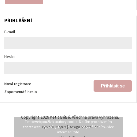
PŘIHLÁŠENÍ
E-mail
Heslo
Nová registrace
Přihlásit se
Zapomenuté heslo
Copyright 2026
Petit BéBé
. Všechna práva vyhrazena.
Tento web používá soubory cookie. Dalším procházením
tohoto webu vyjadřujete souhlas s jejich používáním.. Více
Vytvořil
Shoptet
| Design
Shoptak.cz
informací
zde
.