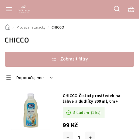
/
Prodávané značky
/
CHICCO
CHICCO
Doporučujeme
Nejlevnější
CHICCO Čisticí prostředek na
Nejdražší
láhve a dudlíky 300 ml, 0m+
Nejprodávanější
Skladem
(1 ks)
Abecedně
99 Kč