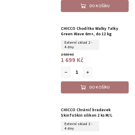
DO KOŠÍKU
CHICCO Chodítko Walky Talky
Green Wave 6m+, do 12 kg
Externí sklad 2 -
4 dny
2 559 Kč
1 699 Kč
DO KOŠÍKU
CHICCO Chránič bradavek
SkinToSkin silikon 2 ks M/L
Externí sklad 2 -
4 dny