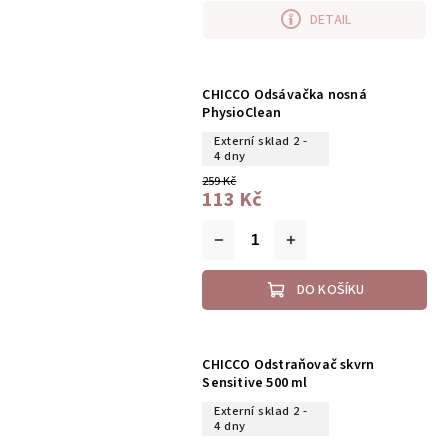
DETAIL
CHICCO Odsávačka nosná
PhysioClean
Externí sklad 2 -
4 dny
259 Kč
113 Kč
DO KOŠÍKU
CHICCO Odstraňovač skvrn
Sensitive 500 ml
Externí sklad 2 -
4 dny