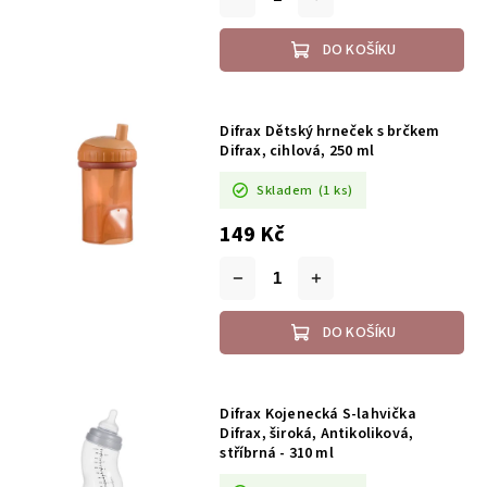
DO KOŠÍKU
Difrax Dětský hrneček s brčkem
Difrax, cihlová, 250 ml
Skladem
(1 ks)
149 Kč
DO KOŠÍKU
Difrax Kojenecká S-lahvička
Difrax, široká, Antikoliková,
stříbrná - 310 ml