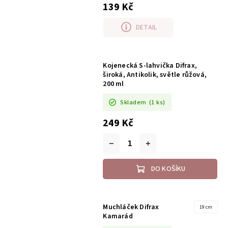
139 Kč
DETAIL
Kojenecká S-lahvička Difrax,
široká, Antikolik, světle růžová,
200 ml
Skladem
(1 ks)
249 Kč
DO KOŠÍKU
Muchláček Difrax
19 cm
Kamarád