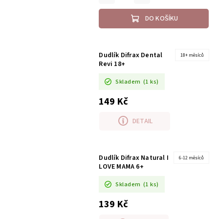
DO KOŠÍKU
Dudlík Difrax Dental
18+ měsíců
Revi 18+
Skladem
(1 ks)
149 Kč
DETAIL
Dudlík Difrax Natural I
6-12 měsíců
LOVE MAMA 6+
Skladem
(1 ks)
139 Kč