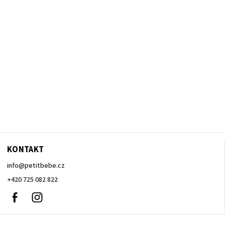
KONTAKT
info
@
petitbebe.cz
+420 725 082 822
Facebook
Instagram