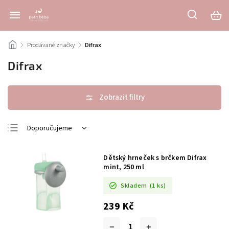
/
Prodávané značky
/
Difrax
Difrax
Doporučujeme
Nejlevnější
Dětský hrneček s brčkem Difrax
Nejdražší
mint, 250 ml
Nejprodávanější
Skladem
(1 ks)
Abecedně
239 Kč