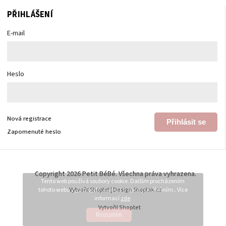
PŘIHLÁŠENÍ
E-mail
Heslo
Nová registrace
Přihlásit se
Zapomenuté heslo
Copyright 2026
Petit BéBé
. Všechna práva vyhrazena.
Tento web používá soubory cookie. Dalším procházením
tohoto webu vyjadřujete souhlas s jejich používáním.. Více
Vytvořil
Shoptet
| Design
Shoptak.cz
informací
zde
.
Vytvořil Shoptet
Rozumím