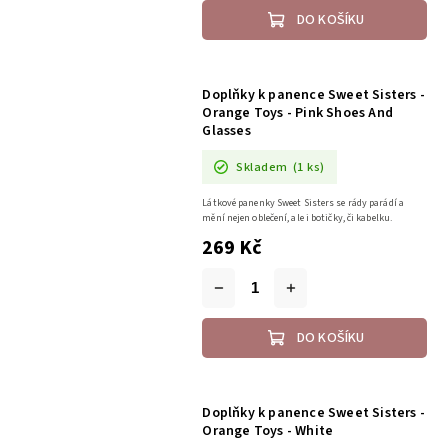
DO KOŠÍKU
Doplňky k panence Sweet Sisters -
Orange Toys - Pink Shoes And
Glasses
Skladem
(1 ks)
Látkové panenky Sweet Sisters se rády parádí a
mění nejen oblečení, ale i botičky, či kabelku.
269 Kč
DO KOŠÍKU
Doplňky k panence Sweet Sisters -
Orange Toys - White