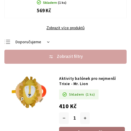
Skladem
(1 ks)
569 Kč
Zobrazit více produktů
Doporučujeme
Nejlevnější
Nejdražší
Nejprodávanější
Aktivity balónek pro nejmenší
Abecedně
Trixie - Mr. Lion
Skladem
(1 ks)
410 Kč