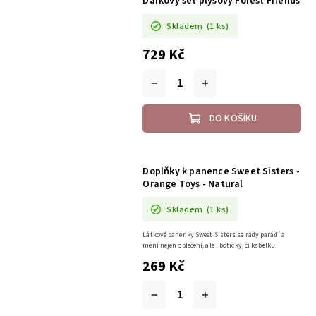
Dárkový set plyšový Forest Friends
Skladem
(1 ks)
729 Kč
DO KOŠÍKU
Doplňky k panence Sweet Sisters -
Orange Toys - Natural
Skladem
(1 ks)
Látkové panenky Sweet Sisters se rády parádí a
mění nejen oblečení, ale i botičky, či kabelku.
269 Kč