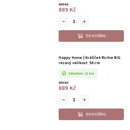
899 Kč
889 Kč
DO KOŠÍKU
Happy Horse | Králíček Richie BIG
rezavý velikost: 58 cm
Skladem
(1 ks)
899 Kč
889 Kč
DO KOŠÍKU