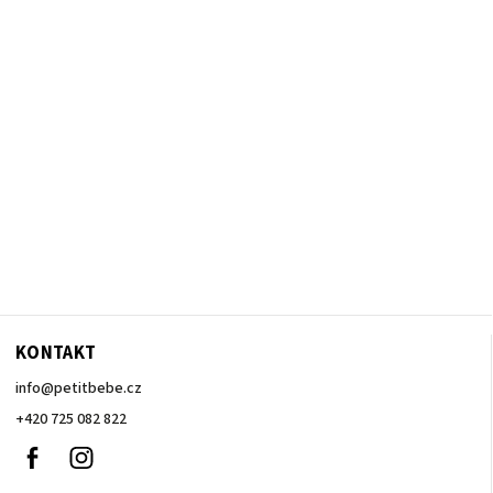
KONTAKT
info
@
petitbebe.cz
+420 725 082 822
Facebook
Instagram