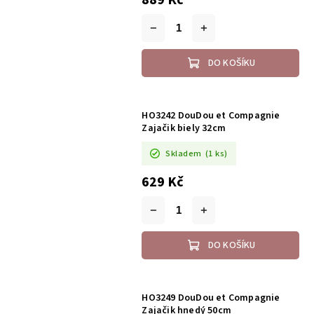
DO KOŠÍKU
HO3242 DouDou et Compagnie
Zajačik biely 32cm
Skladem
(1 ks)
629 Kč
DO KOŠÍKU
HO3249 DouDou et Compagnie
Zajačik hnedý 50cm