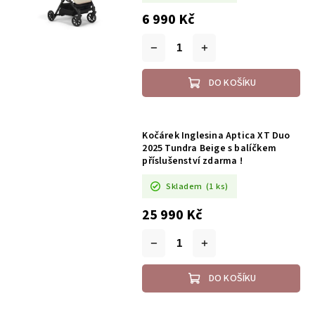
6 990 Kč
DO KOŠÍKU
Kočárek Inglesina Aptica XT Duo
2025 Tundra Beige s balíčkem
příslušenství zdarma !
Skladem
(1 ks)
25 990 Kč
DO KOŠÍKU