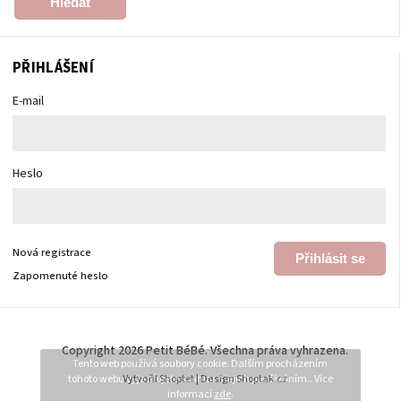
Hledat
PŘIHLÁŠENÍ
E-mail
Heslo
Nová registrace
Přihlásit se
Zapomenuté heslo
Copyright 2026
Petit BéBé
. Všechna práva vyhrazena.
Tento web používá soubory cookie. Dalším procházením
tohoto webu vyjadřujete souhlas s jejich používáním.. Více
Vytvořil
Shoptet
| Design
Shoptak.cz
informací
zde
.