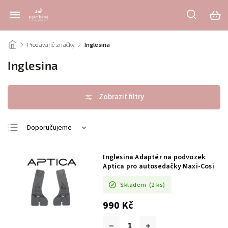
/
Prodávané značky
/
Inglesina
Inglesina
Doporučujeme
Nejlevnější
Inglesina Adaptér na podvozek
Nejdražší
Aptica pro autosedačky Maxi-Cosi
Nejprodávanější
Skladem
(2 ks)
Abecedně
990 Kč