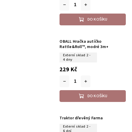
DO KOŠÍKU
OBALL Hračka autíčko
Rattle&Roll™, modré 3m+
Externí sklad 2 -
4 dny
229 Kč
DO KOŠÍKU
Traktor dřevěný Farma
Externí sklad 2 -
6 dní