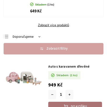
Skladem
(1 ks)
649 Kč
Zobrazit více produktů
Doporučujeme
Nejlevnější
Nejdražší
Nejprodávanější
Auto s karavanem dřevěné
Abecedně
Skladem
(1 ks)
949 Kč
DO KOŠÍKU