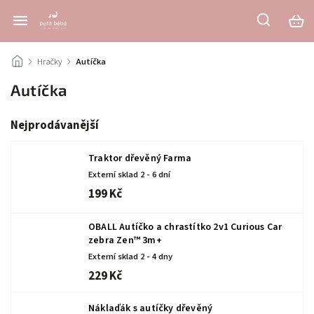
/
Hračky
/
Autíčka
Autíčka
Nejprodávanější
Traktor dřevěný Farma
Externí sklad 2 - 6 dní
199 Kč
OBALL Autíčko a chrastítko 2v1 Curious Car
zebra Zen™ 3m+
Externí sklad 2 - 4 dny
229 Kč
Náklaďák s autíčky dřevěný