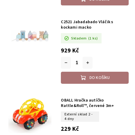
C2521 Jabadabado Vláčik s
kockami macko
Skladem
(1 ks)
929 Kč
DO KOŠÍKU
OBALL Hračka autíčko
Rattle&Roll™, červené 3m+
Externí sklad 2 -
4 dny
229 Kč