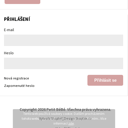
PŘIHLÁŠENÍ
E-mail
Heslo
Nová registrace
Přihlásit se
Zapomenuté heslo
Copyright 2026
Petit BéBé
. Všechna práva vyhrazena.
Tento web používá soubory cookie. Dalším procházením
tohoto webu vyjadřujete souhlas s jejich používáním.. Více
Vytvořil
Shoptet
| Design
Shoptak.cz
informací
zde
.