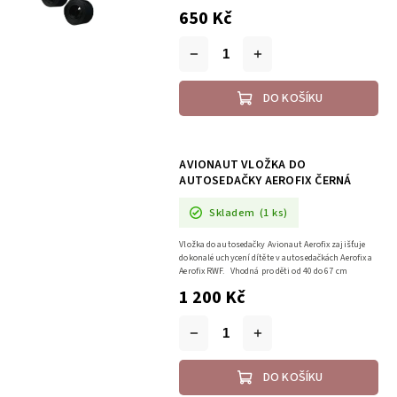
650 Kč
DO KOŠÍKU
AVIONAUT VLOŽKA DO
AUTOSEDAČKY AEROFIX ČERNÁ
Skladem
(1 ks)
Vložka do autosedačky Avionaut Aerofix zajišťuje
dokonalé uchycení dítěte v autosedačkách Aerofix a
Aerofix RWF. Vhodná pro děti od 40 do 67 cm
1 200 Kč
DO KOŠÍKU