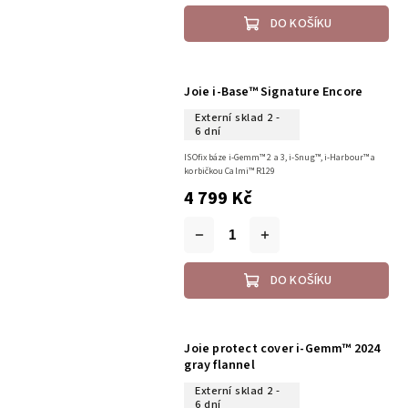
DO KOŠÍKU
Joie i-Base™ Signature Encore
Externí sklad 2 -
6 dní
ISOfix báze i-Gemm™ 2 a 3, i-Snug™, i-Harbour™ a
korbičkou Calmi™ R129
4 799 Kč
DO KOŠÍKU
Joie protect cover i-Gemm™ 2024
gray flannel
Externí sklad 2 -
6 dní