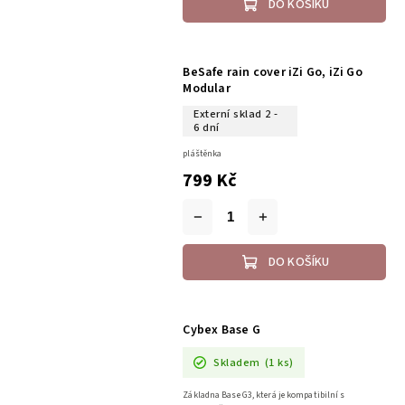
DO KOŠÍKU
BeSafe rain cover iZi Go, iZi Go
Modular
Externí sklad 2 -
6 dní
pláštěnka
799 Kč
DO KOŠÍKU
Cybex Base G
Skladem
(1 ks)
Základna Base G3, která je kompatibilní s