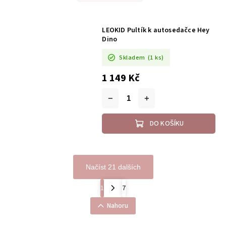
LEOKID Pultík k autosedačce Hey
Dino
Skladem
(1 ks)
1 149 Kč
DO KOŠÍKU
Načíst 21 dalších
1
7
Nahoru