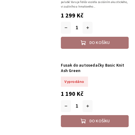
palubě. Varuje řidiče vozidla zasláním akustického,
vizuálního a hmatového...
1 299 Kč
DO KOŠÍKU
Fusak do autosedačky Basic Knit
Ash Green
Vyprodáno
1 190 Kč
DO KOŠÍKU