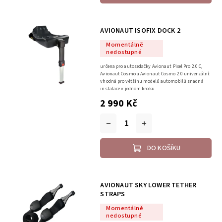
AVIONAUT ISOFIX DOCK 2
Momentálně
nedostupné
určena pro autosedačky Avionaut Pixel Pro 2.0 C,
Avionaut Cosmo a Avionaut Cosmo 2.0 univerzální:
vhodná pro většinu modelů automobilů snadná
instalace v jednom kroku
2 990 Kč
DO KOŠÍKU
AVIONAUT SKY LOWER TETHER
STRAPS
Momentálně
nedostupné