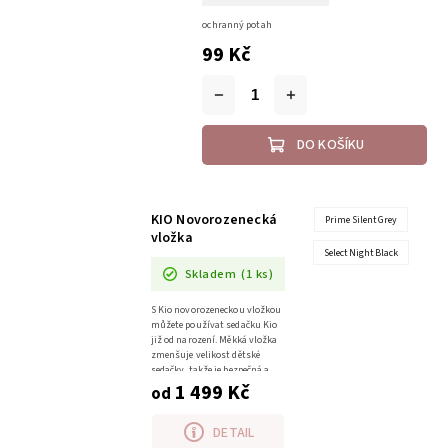
ochranný potah
99 Kč
DO KOŠÍKU
KIO Novorozenecká
Prime Silent Grey
vložka
Select Night Black
Skladem
(1 ks)
S Kio novorozeneckou vložkou
můžete používat sedačku Kio
již od narození. Měkká vložka
zmenšuje velikost dětské
sedačky, takže je bezpečná a
pohodlná pro nejmenší (do 60
1 499 Kč
od
cm)....
DETAIL