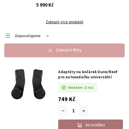
5 990 Kč
Zobrazit více produktů
Doporučujeme
Nejlevnější
Nejdražší
Nejprodávanější
Adaptéry na kočárek Dune/Reef
Abecedně
pro autosedačku univerzální
Skladem
(1 ks)
749 Kč
DO KOŠÍKU