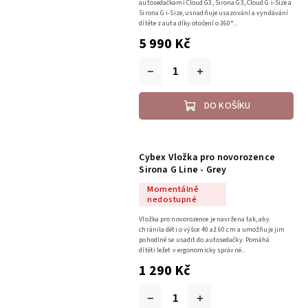
autosedačkami Cloud G3, Sirona G3, Cloud G i-Size a
Sirona G i-Size, usnadňuje usazování a vyndávání
dítěte z auta díky otočení o 360°...
5 990 Kč
DO KOŠÍKU
Cybex Vložka pro novorozence
Sirona G Line - Grey
Momentálně
nedostupné
Vložka pro novorozence je navržena tak, aby
chránila děti o výšce 40 až 60 cm a umožňuje jim
pohodlně se usadit do autosedačky. Pomáhá
dítěti ležet v ergonomicky správné...
1 290 Kč