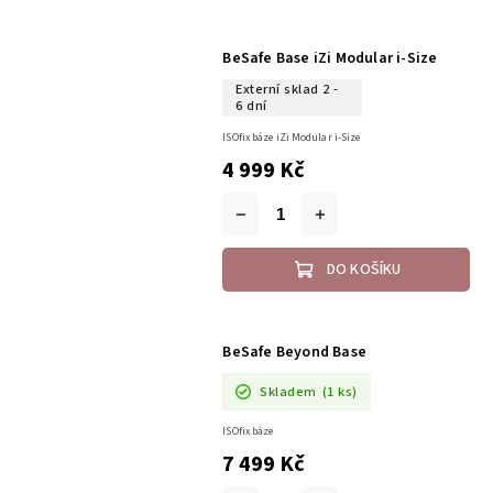
BeSafe Base iZi Modular i-Size
Externí sklad 2 -
6 dní
ISOfix báze iZi Modular i-Size
4 999 Kč
DO KOŠÍKU
BeSafe Beyond Base
Skladem
(1 ks)
ISOfix báze
7 499 Kč