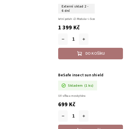
Externí sklad 2 -
6 dní
letní potah iZi Modular i-Size
1 399 Kč
DO KOŠÍKU
BeSafe insect sun shield
Skladem
(1 ks)
UV síťka a moskytiéra
699 Kč