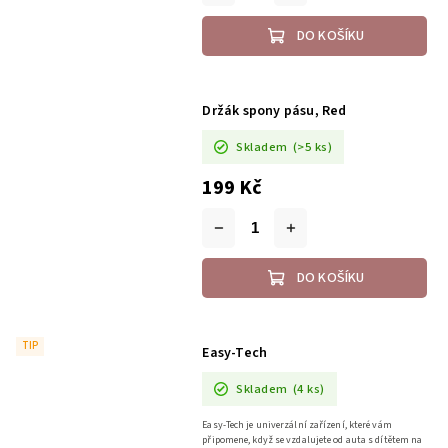
DO KOŠÍKU
Držák spony pásu, Red
Skladem
(>5 ks)
199 Kč
DO KOŠÍKU
TIP
Easy-Tech
Skladem
(4 ks)
Easy-Tech je univerzální zařízení, které vám
připomene, když se vzdalujete od auta s dítětem na