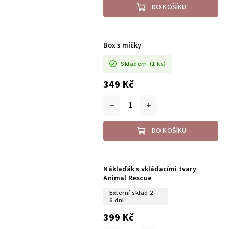
DO KOŠÍKU
Box s míčky
Skladem
(1 ks)
349 Kč
DO KOŠÍKU
Náklaďák s vkládacími tvary
Animal Rescue
Externí sklad 2 -
6 dní
399 Kč