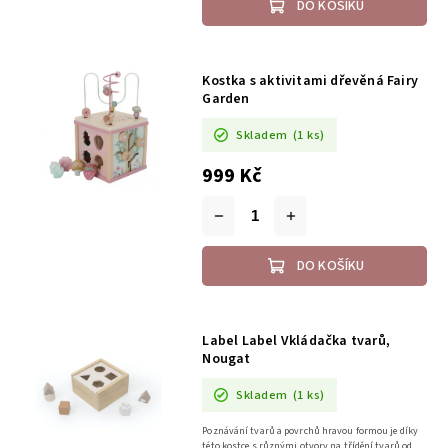
DO KOŠÍKU
Kostka s aktivitami dřevěná Fairy
Garden
Skladem
(1 ks)
999 Kč
DO KOŠÍKU
Label Label Vkládačka tvarů,
Nougat
Skladem
(1 ks)
Poznávání tvarů a povrchů hravou formou je díky
této kostce s různými otvory na třídění tvarů od