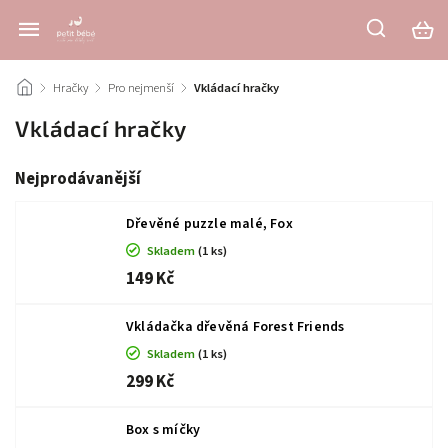
/
Hračky
/
Pro nejmenší
/
Vkládací hračky
Vkládací hračky
Nejprodávanější
Dřevěné puzzle malé, Fox
Skladem
(1 ks)
149 Kč
Vkládačka dřevěná Forest Friends
Skladem
(1 ks)
299 Kč
Box s míčky