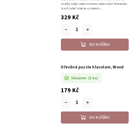
značky Label Label mnohem zábavnější! Vkládačka
tvarů Label Label je vyrobená z...
329 Kč
DO KOŠÍKU
Dřevěné puzzle hlavolam, Wood
Skladem
(3 ks)
179 Kč
DO KOŠÍKU