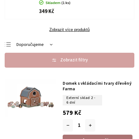
Skladem
(1 ks)
349 Kč
Zobrazit více produktů
Doporučujeme
Nejlevnější
Nejdražší
Nejprodávanější
Domek s vkládacími tvary dřevěný
Abecedně
Farma
Externí sklad 2 -
6 dní
579 Kč