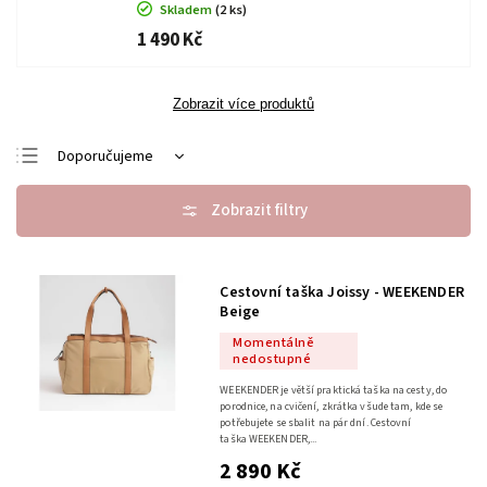
Skladem
(2 ks)
1 490 Kč
Zobrazit více produktů
Doporučujeme
Nejlevnější
Nejdražší
Nejprodávanější
Cestovní taška Joissy - WEEKENDER
Abecedně
Beige
Momentálně
nedostupné
WEEKENDER je větší praktická taška na cesty, do
porodnice, na cvičení, zkrátka všude tam, kde se
potřebujete se sbalit na pár dní. Cestovní
taška WEEKENDER,...
2 890 Kč