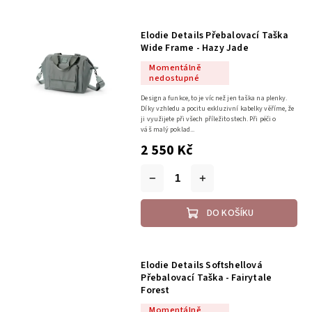
Elodie Details Přebalovací Taška
Wide Frame - Hazy Jade
Momentálně
nedostupné
Design a funkce, to je víc než jen taška na plenky.
Díky vzhledu a pocitu exkluzivní kabelky věříme, že
ji využijete při všech příležitostech. Při péči o
váš malý poklad...
2 550 Kč
DO KOŠÍKU
Elodie Details Softshellová
Přebalovací Taška - Fairytale
Forest
Momentálně