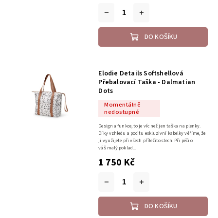
DO KOŠÍKU
Elodie Details Softshellová
Přebalovací Taška - Dalmatian
Dots
Momentálně
nedostupné
Design a funkce, to je víc než jen taška na plenky.
Díky vzhledu a pocitu exkluzivní kabelky věříme, že
ji využijete při všech příležitostech. Při péči o
váš malý poklad...
1 750 Kč
DO KOŠÍKU