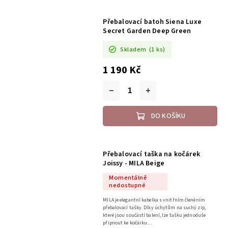
Přebalovací batoh Siena Luxe
Secret Garden Deep Green
Skladem
(1 ks)
1 190 Kč
DO KOŠÍKU
Přebalovací taška na kočárek
Joissy - MILA Beige
Momentálně
nedostupné
MILA je elegantní kabelka s vnitřním členěním
přebalovací tašky. Díky úchytům na suchý zip,
které jsou součástí balení, lze tašku jednoduše
připnout ke kočárku....