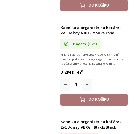
DO KOŠÍKU
Kabelka a organizér na kočárek
2v1 Joissy MIDI - Mauve rose
Skladem
(1 ks)
MIDI je klasická i crossbody kabelka s vnitřní
úpravou přebalovací tašky, elegantním tvarem a
nadčasovým vzhledem. Kabelka je velmi...
2 490 Kč
DO KOŠÍKU
Kabelka a organizér na kočárek
2v1 Joissy VERA - Black/Black