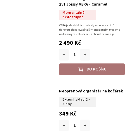
2v1 Joissy VERA - Caramel
Momentálně
nedostupné
VERA je klasická i crossbody kabelka s vnitřní
úpravou přebalovací tašky, elegantním tvarem a
nadčasovým vzhledem. Je oboustranná a je...
2 490 Kč
DO KOŠÍKU
Neoprenový organizér na kočárek
Externí sklad 2 -
4 dny
349 Kč