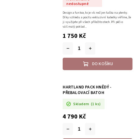
nedostupné
Design a funkce, to je víc než jen taška na plenky.
Díky vzhledu a pocitu exkluzivní kabelky věříme, že
ji využijete při všech příležitostech. Při péči o
váš malý poklad...
1 750 Kč
DO KOŠÍKU
HARTLAND PACK HNĚDÝ -
PŘEBALOVACÍ BATOH
Skladem
(1 ks)
4 790 Kč