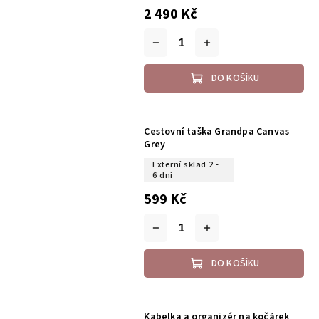
2 490 Kč
DO KOŠÍKU
Cestovní taška Grandpa Canvas
Grey
Externí sklad 2 -
6 dní
599 Kč
DO KOŠÍKU
Kabelka a organizér na kočárek