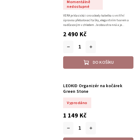
Momentálně
nedostupné
VERA je klasická i crossbody kabelka s vnitřní
úpravou přebalovací tašky, elegantním tvarem a
nadčasovým vzhledem. Je oboustranná a je...
2 490 Kč
DO KOŠÍKU
LEOKID Organizér na kočárek
Green Stone
Vyprodáno
1 149 Kč