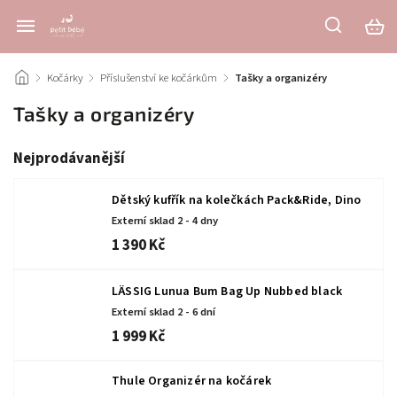
/
Kočárky
/
Příslušenství ke kočárkům
/
Tašky a organizéry
Tašky a organizéry
Nejprodávanější
Dětský kufřík na kolečkách Pack&Ride, Dino
Externí sklad 2 - 4 dny
1 390 Kč
LÄSSIG Lunua Bum Bag Up Nubbed black
Externí sklad 2 - 6 dní
1 999 Kč
Thule Organizér na kočárek