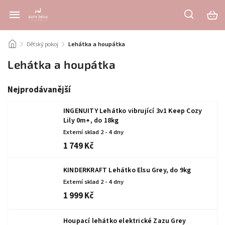
/
Dětský pokoj
/
Lehátka a houpátka
Lehátka a houpátka
Nejprodávanější
INGENUITY Lehátko vibrující 3v1 Keep Cozy
Lily 0m+, do 18kg
Externí sklad 2 - 4 dny
1 749 Kč
KINDERKRAFT Lehátko Elsu Grey, do 9kg
Externí sklad 2 - 4 dny
1 999 Kč
Houpací lehátko elektrické Zazu Grey