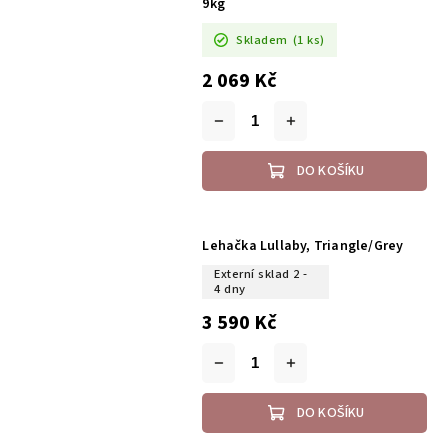
9kg
Skladem
(1 ks)
2 069 Kč
DO KOŠÍKU
Lehačka Lullaby, Triangle/Grey
Externí sklad 2 -
4 dny
3 590 Kč
DO KOŠÍKU