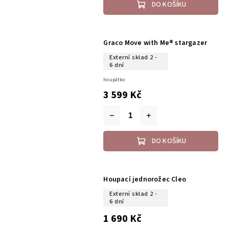
DO KOŠÍKU
Graco Move with Me® stargazer
Externí sklad 2 -
6 dní
houpátko
3 599 Kč
DO KOŠÍKU
Houpací jednorožec Cleo
Externí sklad 2 -
6 dní
1 690 Kč