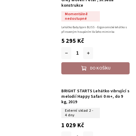
Grey Woven Petal , sv.šedá
konstrukce
Momentálně
nedostupné
Lehátko Babybjorn BLISS - Ergonomické lehátko s
přirozeným houpáním Vašeho miminka
5 295 Kč
DO KOŠÍKU
BRIGHT STARTS Lehátko vibrující s
melodií Happy Safari 0 m+, do 9
kg, 2019
Externí sklad 2 -
4 dny
1 029 Kč