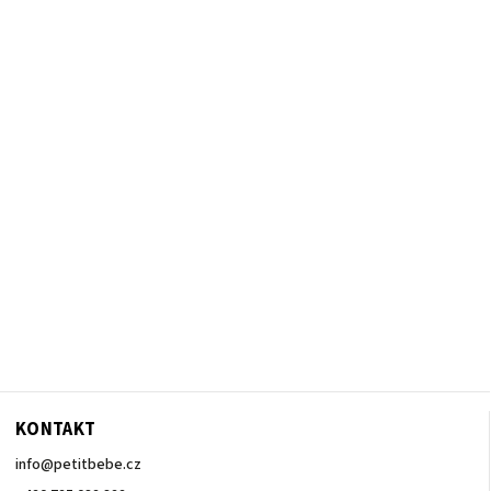
KONTAKT
info
@
petitbebe.cz