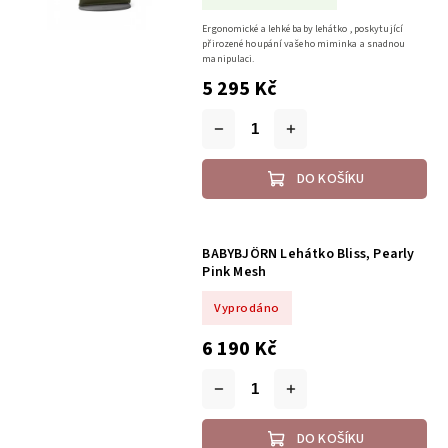
Ergonomické a lehké baby lehátko , poskytující
přirozené houpání vašeho miminka a snadnou
manipulaci.
5 295 Kč
DO KOŠÍKU
BABYBJÖRN Lehátko Bliss, Pearly
Pink Mesh
Vyprodáno
6 190 Kč
DO KOŠÍKU