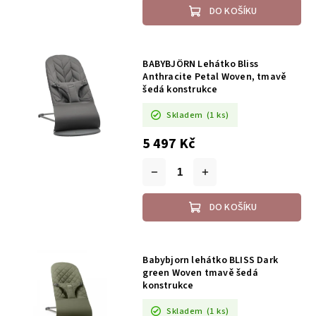
DO KOŠÍKU
BABYBJÖRN Lehátko Bliss
Anthracite Petal Woven, tmavě
šedá konstrukce
Skladem
(1 ks)
5 497 Kč
DO KOŠÍKU
Babybjorn lehátko BLISS Dark
green Woven tmavě šedá
konstrukce
Skladem
(1 ks)