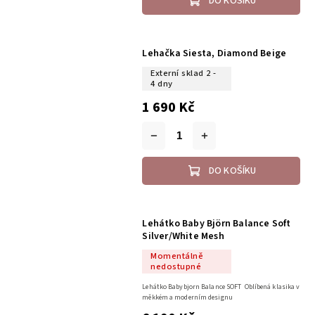
DO KOŠÍKU
Lehačka Siesta, Diamond Beige
Externí sklad 2 -
4 dny
1 690 Kč
DO KOŠÍKU
Lehátko Baby Björn Balance Soft
Silver/White Mesh
Momentálně
nedostupné
Lehátko Babybjorn Balance SOFT Oblíbená klasika v
měkkém a moderním designu