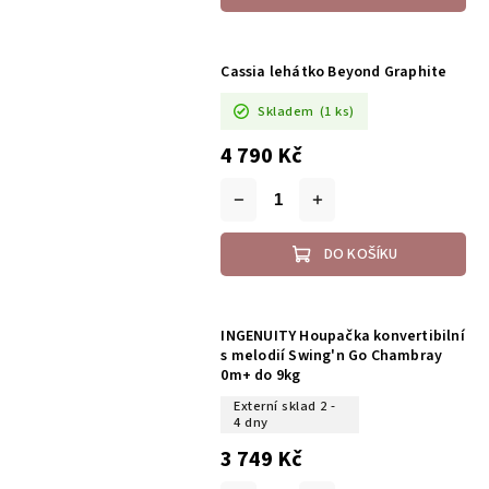
Cassia lehátko Beyond Graphite
Skladem
(1 ks)
4 790 Kč
DO KOŠÍKU
INGENUITY Houpačka konvertibilní
s melodií Swing'n Go Chambray
0m+ do 9kg
Externí sklad 2 -
4 dny
3 749 Kč