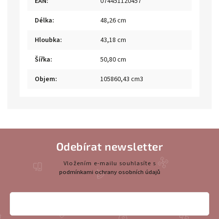
EAN
:
074451120457
Délka
:
48,26 cm
Hloubka
:
43,18 cm
Šířka
:
50,80 cm
Objem
:
105860,43 cm3
Odebírat newsletter
Vložením e-mailu souhlasíte s
podmínkami ochrany osobních údajů