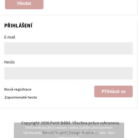
Hledat
PŘIHLÁŠENÍ
E-mail
Heslo
Nová registrace
Přihlásit se
Zapomenuté heslo
Copyright 2026
Petit BéBé
. Všechna práva vyhrazena.
Tento web používá soubory cookie. Dalším procházením
tohoto webu vyjadřujete souhlas s jejich používáním.. Více
Vytvořil
Shoptet
| Design
Shoptak.cz