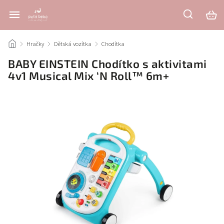
/
Hračky
/
Dětská vozítka
/
Chodítka
/
BABY EINSTEIN Chodítko s aktivitami
4v1 Musical Mix ‘N Roll™ 6m+