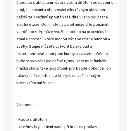
Chodítko s aktivitami růstu s vaším dítětem od sezení k
stojí, tancování a objevování díky různým aktivitám.
Každý ze 4 režimů upoutá vaše dítě v jeho současné
životní etapě. Odnímatelný panel může dítě používat
vsedě, později může využít chodítko na procvičování
stání a chození, které mohou být zpestřené hudbou a
světly. Stejně můžete vytvořit DJ-ský pult a
experimentovat s tempem hudby a zvukem, přičemž
budete vytvářet jedinečné rytmy. Tato multifunkční
hračka slouží také jako stolek pro batole dokonce i při
takových činnostech, o kterých se vašim malým
kreativcům může snít.
Vlastnosti:
- Roste s dítětem.
- 4 režimy hry: aktivní panel při hraní na podlaze,