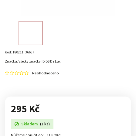
Kód:
180211_36637
Značka:
Všetky značky||BIBS De Lux
Neohodnoceno
295 Kč
Skladem
(1 ks)
Můžeme doručit do:
11.8.2026