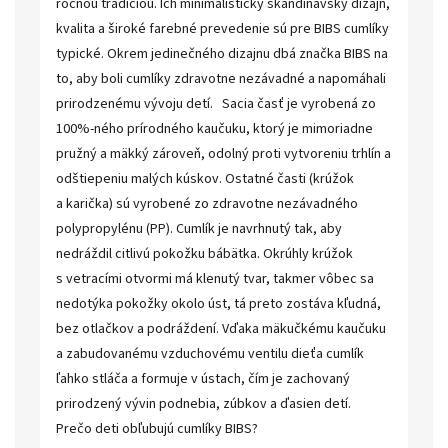
ročnou tradíciou. Ich minimalistický škandinávsky dizajn,
kvalita a široké farebné prevedenie sú pre BIBS cumlíky
typické. Okrem jedinečného dizajnu dbá značka BIBS na
to, aby boli cumlíky zdravotne nezávadné a napomáhali
prirodzenému vývoju detí. Sacia časť je vyrobená zo
100%-ného prírodného kaučuku, ktorý je mimoriadne
pružný a mäkký zároveň, odolný proti vytvoreniu trhlín a
odštiepeniu malých kúskov. Ostatné časti (krúžok
a karička) sú vyrobené zo zdravotne nezávadného
polypropylénu (PP). Cumlík je navrhnutý tak, aby
nedráždil citlivú pokožku bábätka. Okrúhly krúžok
s vetracími otvormi má klenutý tvar, takmer vôbec sa
nedotýka pokožky okolo úst, tá preto zostáva kľudná,
bez otlačkov a podráždení. Vďaka mäkučkému kaučuku
a zabudovanému vzduchovému ventilu dieťa cumlík
ľahko stláča a formuje v ústach, čím je zachovaný
prirodzený vývin podnebia, zúbkov a ďasien detí.
Prečo deti obľubujú cumlíky BIBS?