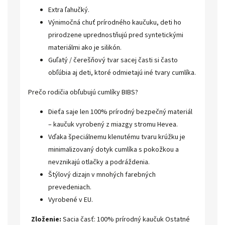
Extra ľahučký.
Výnimočná chuť prírodného kaučuku, deti ho
prirodzene uprednostňujú pred syntetickými
materiálmi ako je silikón.
Guľatý / čerešňový tvar sacej časti si často
obľúbia aj deti, ktoré odmietajú iné tvary cumlíka.
Prečo rodičia obľubujú cumlíky BIBS?
Dieťa saje len 100% prírodný bezpečný materiál
– kaučuk vyrobený z miazgy stromu Hevea.
Vďaka špeciálnemu klenutému tvaru krúžku je
minimalizovaný dotyk cumlíka s pokožkou a
nevznikajú otlačky a podráždenia.
Štýlový dizajn v mnohých farebných
prevedeniach.
Vyrobené v EU.
Zloženie:
Sacia časť: 100% prírodný kaučuk Ostatné