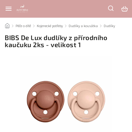
/
Péče o dítě
/
Kojenecké potřeby
/
Dudlíky a kousátka
/
Dudlíky
/
BIBS De Lux dudlíky z přírodního
kaučuku 2ks - velikost 1