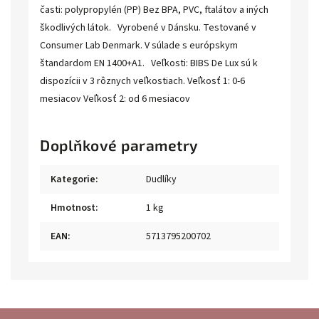
časti: polypropylén (PP) Bez BPA, PVC, ftalátov a iných
škodlivých látok. Vyrobené v Dánsku. Testované v
Consumer Lab Denmark. V súlade s európskym
štandardom EN 1400+A1. Veľkosti: BIBS De Lux sú k
dispozícii v 3 rôznych veľkostiach. Veľkosť 1: 0-6
mesiacov Veľkosť 2: od 6 mesiacov
Doplňkové parametry
Kategorie
:
Dudlíky
Hmotnost
:
1 kg
EAN
:
5713795200702