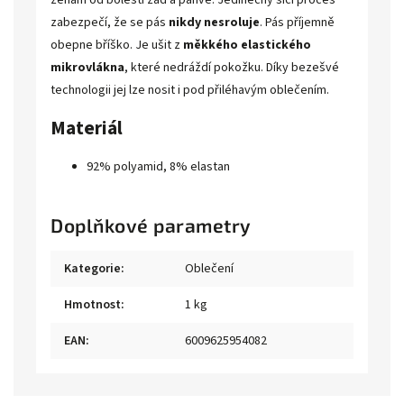
ženám od bolestí zad a pánve. Jedinečný šicí proces
zabezpečí, že se pás
nikdy nesroluje
. Pás příjemně
obepne bříško. Je ušit z
měkkého elastického
mikrovlákna
, které nedráždí pokožku. Díky bezešvé
technologii jej lze nosit i pod přiléhavým oblečením.
Materiál
92% polyamid, 8% elastan
Doplňkové parametry
Kategorie
:
Oblečení
Hmotnost
:
1 kg
EAN
:
6009625954082