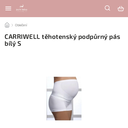
/
Oblečení
/
CARRIWELL těhotenský podpůrný pás
bílý S