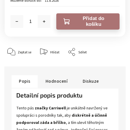
Můžeme doručit do:
11.8.2026
Přidat do
košíku
Zeptat se
Hlídat
Sdílet
Popis
Hodnocení
Diskuze
Detailní popis produktu
Tento pás
značky Carriwell
je unikátně navržený ve
spolupráci s porodníky tak, aby
diskrétně a účinně
podporoval záda a bříško
, a tím ulevil těhotným