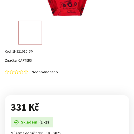
Kód:
1H321010_3M
Značka:
CARTERS
Neohodnoceno
331 Kč
Skladem
(1 ks)
Můžeme doručit do:
10.8.2026