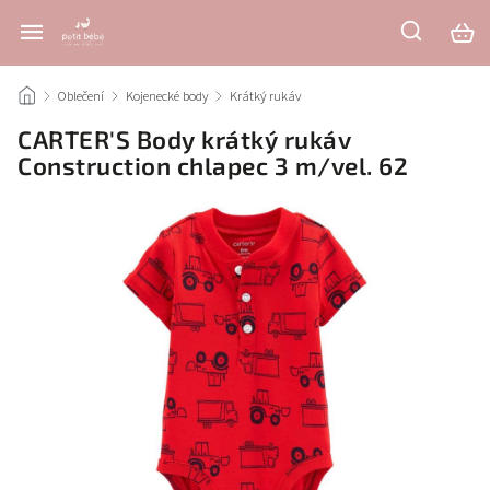
/
Oblečení
/
Kojenecké body
/
Krátký rukáv
/
CARTER'S Body krátký rukáv
Construction chlapec 3 m/vel. 62