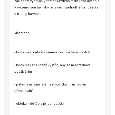
základem výbavičky téměř každého maličkého děťátka.
Navrženy jsou tak, aby byly velmi pohodlné na nošení a
v trendy barvách.
Vlastnosti:
- body mají překrytá ramena tzv. obálkový výstřih
- body mají zpevněný výstřih, aby se neroztahoval
používáním
- patenty na zapínání mezi nožičkami, usnadňují
přebalování
- oblékání děťátka je jednodušší