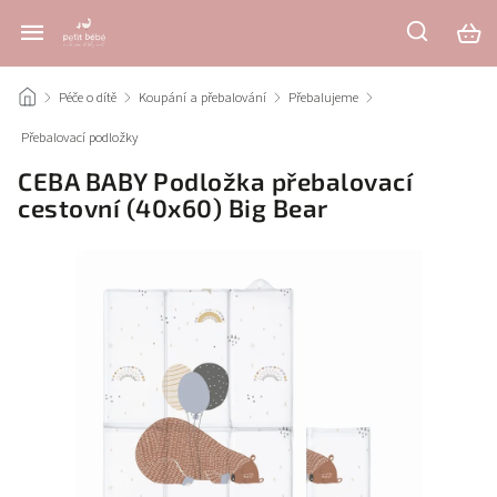
/
Péče o dítě
/
Koupání a přebalování
/
Přebalujeme
/
Přebalovací podložky
/
CEBA BABY Podložka přebalovací
cestovní (40x60) Big Bear