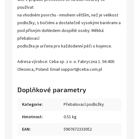
používat
na vhodném povrchu - mnohem větším, než je velikost
podložky, s bočními a dostatečně vysokými bariérami a
pod přísným dohledem dospělé osoby. Měkká
přebalovací
podložka je určena pro každodenní péči o kojence.
Adresa výrobce: Ceba sp. z o. o. Fabryczna 1. 56-400
Olesnica, Poland. Email support@ceba.com.pl
Doplňkové parametry
Kategorie
:
Přebalovací podložky
Hmotnost
:
0.51 kg
EAN
:
5907672333052