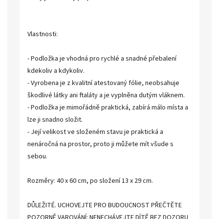
Vlastnosti:
- Podložka je vhodná pro rychlé a snadné přebalení
kdekoliv a kdykoliv.
- Vyrobena je z kvalitní atestovaný fólie, neobsahuje
škodlivé látky ani ftaláty a je vyplněna dutým vláknem.
- Podložka je mimořádně praktická, zabírá málo místa a
lze ji snadno složit.
- Její velikost ve složeném stavu je praktická a
nenáročná na prostor, proto ji můžete mít všude s
sebou.
Rozměry: 40 x 60 cm, po složení 13 x 29 cm.
DŮLEŽITÉ. UCHOVEJTE PRO BUDOUCNOST PŘEČTĚTE
POZORNĚ VAROVÁNÍ: NENECHÁVEJTE DÍTĚ BEZ DOZORU