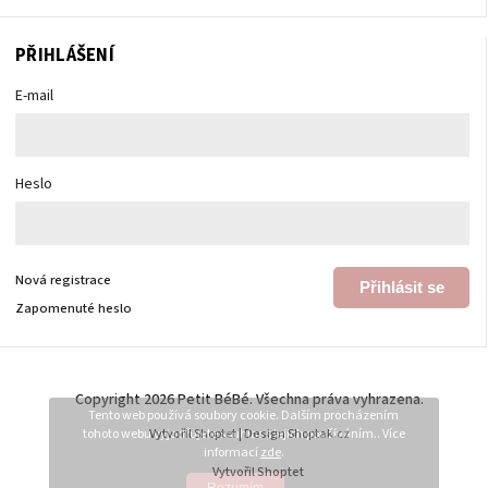
PŘIHLÁŠENÍ
E-mail
Heslo
Nová registrace
Přihlásit se
Zapomenuté heslo
Copyright 2026
Petit BéBé
. Všechna práva vyhrazena.
Tento web používá soubory cookie. Dalším procházením
tohoto webu vyjadřujete souhlas s jejich používáním.. Více
Vytvořil
Shoptet
| Design
Shoptak.cz
informací
zde
.
Vytvořil Shoptet