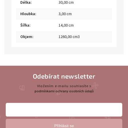
Délka
:
30,00 cm
Hloubka
:
3,00 cm
Šířka
:
14,00 cm
Objem
:
1260,00 cm3
Odebírat newsletter
Vložením e-mailu souhlasíte s
podmínkami ochrany osobních údajů
Přihlásit se