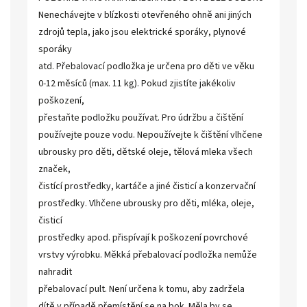
Nenechávejte v blízkosti otevřeného ohně ani jiných
zdrojů tepla, jako jsou elektrické sporáky, plynové
sporáky
atd. Přebalovací podložka je určena pro děti ve věku
0-12 měsíců (max. 11 kg). Pokud zjistíte jakékoliv
poškození,
přestaňte podložku používat. Pro údržbu a čištění
používejte pouze vodu. Nepoužívejte k čištění vlhčene
ubrousky pro děti, dětské oleje, tělová mleka všech
značek,
čistící prostředky, kartáče a jiné čisticí a konzervační
prostředky. Vlhčene ubrousky pro děti, mléka, oleje,
čisticí
prostředky apod. přispívají k poškození povrchové
vrstvy výrobku. Měkká přebalovací podložka nemůže
nahradit
přebalovací pult. Není určena k tomu, aby zadržela
dítě v případě přemístění se na bok. Měla by se