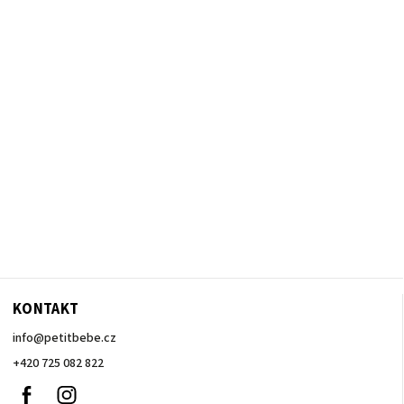
KONTAKT
info
@
petitbebe.cz
+420 725 082 822
Facebook
Instagram