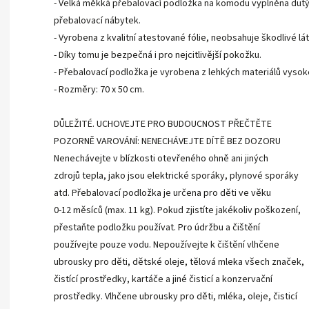
- Velká měkká přebalovací podložka na komodu vyplněna dut
přebalovací nábytek.
- Vyrobena z kvalitní atestované fólie, neobsahuje škodlivé lát
- Díky tomu je bezpečná i pro nejcitlivější pokožku.
- Přebalovací podložka je vyrobena z lehkých materiálů vysoké 
- Rozměry: 70 x 50 cm.
DŮLEŽITÉ. UCHOVEJTE PRO BUDOUCNOST PŘEČTĚTE
POZORNĚ VAROVÁNÍ: NENECHÁVEJTE DÍTĚ BEZ DOZORU
Nenechávejte v blízkosti otevřeného ohně ani jiných
zdrojů tepla, jako jsou elektrické sporáky, plynové sporáky
atd. Přebalovací podložka je určena pro děti ve věku
0-12 měsíců (max. 11 kg). Pokud zjistíte jakékoliv poškození,
přestaňte podložku používat. Pro údržbu a čištění
používejte pouze vodu. Nepoužívejte k čištění vlhčene
ubrousky pro děti, dětské oleje, tělová mleka všech značek,
čistící prostředky, kartáče a jiné čisticí a konzervační
prostředky. Vlhčene ubrousky pro děti, mléka, oleje, čisticí