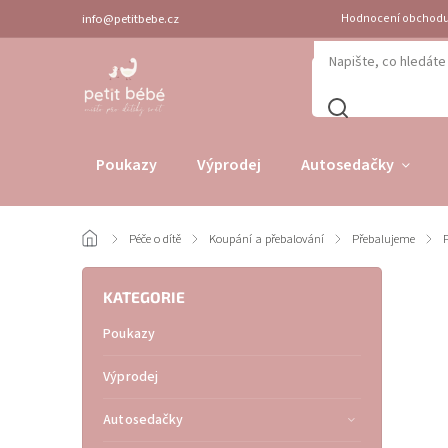
info@petitbebe.cz
Hodnocení obchod
Poukazy
Výprodej
Autosedačky
/
Péče o dítě
/
Koupání a přebalování
/
Přebalujeme
/
KATEGORIE
Poukazy
Výprodej
Autosedačky