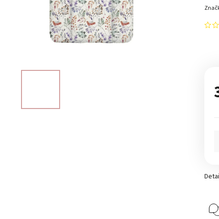
Znač
Detai