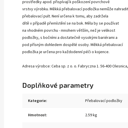
prostředky apod. přispívají k poškození povrchové
vrstvy výrobku. Měkká přebalovací podložka nemůže nahradi
přebalovací pult. Není určena k tomu, aby zadržela
dítě v případě přemístění se na bok. Měla by se používat
na vhodném povrchu - mnohem větším, než je velikost
podložky, s bočními a dostatečně vysokými bariérami a
pod přísným dohledem dospělé osoby. Měkká přebalovací
podložka je určena pro každodenní péči o kojence.
Adresa výrobce: Ceba sp. z o. o. Fabryczna 1. 56-400 Olesnic
Doplňkové parametry
Kategorie
:
Přebalovací podložky
Hmotnost
:
2.59 kg