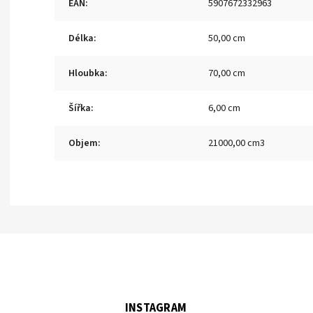
EAN
:
5907672332963
Délka
:
50,00 cm
Hloubka
:
70,00 cm
Šířka
:
6,00 cm
Objem
:
21000,00 cm3
INSTAGRAM