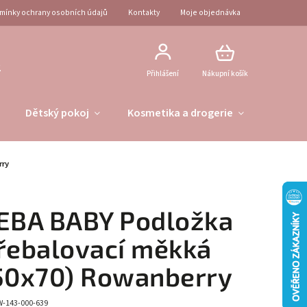
mínky ochrany osobních údajů
Kontakty
Moje objednávka
2
Přihlášení
Nákupní košík
Dětský pokoj
Kosmetika a drogerie
Obleče
rry
EBA BABY Podložka
řebalovací měkká
50x70) Rowanberry
W-143-000-639