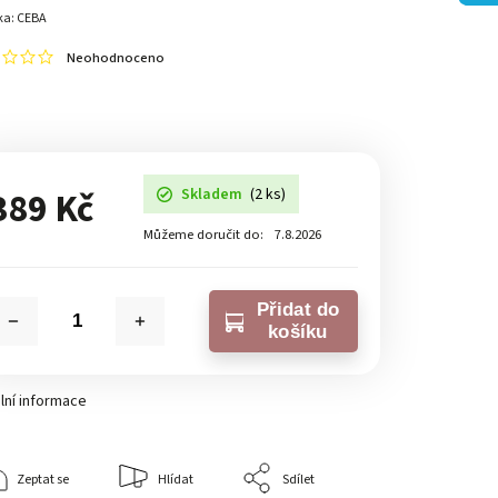
ka:
CEBA
Neohodnoceno
Skladem
(2 ks)
389 Kč
Můžeme doručit do:
7.8.2026
Přidat do
košíku
lní informace
Zeptat se
Hlídat
Sdílet