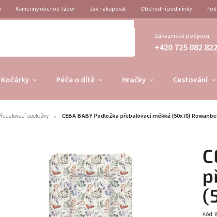
u
Kamenný obchod Tábor
Jak nakupovat
Obchodní podmínky
Pod
Zákaznická podpora:
+420 725 082 82
Kočárky
Péče o dítě
Hračky
Cestování
Přebalovací podložky
/
CEBA BABY Podložka přebalovací měkká (50x70) Rowanbe
C
p
(
Kód: