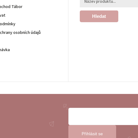
bchod Tábor
vat
Hledat
podmínky
chrany osobních údajů
návka
Přihlásit se