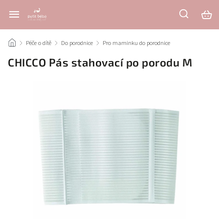
/
Péče o dítě
/
Do porodnice
/
Pro maminku do porodnice
/
CHICCO Pás stahovací po porodu M