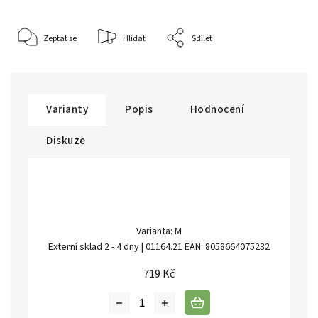
Zeptat se
Hlídat
Sdílet
Varianty
Popis
Hodnocení
Diskuze
Varianta: M
Externí sklad 2 - 4 dny
| 01164.21
EAN:
8058664075232
719 Kč