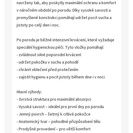
navrženy tak, aby poskytly maximální ochranu a komfort
v náročném období po porodu. Díky vysoké savosti a
promyšlené konstrukci pomáhají udržet pocit sucha a
jistoty po celý den i noc.
Po porodu je běžné intenzivní krvácení, které vyžaduje
speciální hygienickou péči. Tyto vložky pomáhají:
- zvládnout silné poporodní krvácení
- udržet pokožku v suchu a pohodlí
- chránit oblečení před protečením
- zajistit hygienu a pocit jistoty během dne i v noci
Hlavní výhody:
- 3vrstvá struktura pro maximální absorpci
- Vysoká savost – ideální pro první dny po porodu
- Jemný povrch – šetrný k citlivé pokožce
- Anatomický tvar – pohodlné přizpůsobení tělu
- Prodyšné provedení – pro větší komfort