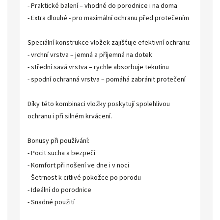
- Praktické balení – vhodné do porodnice i na doma
- Extra dlouhé - pro maximální ochranu před protečením
Speciální konstrukce vložek zajišťuje efektivní ochranu:
- vrchní vrstva – jemná a příjemná na dotek
- střední savá vrstva – rychle absorbuje tekutinu
- spodní ochranná vrstva – pomáhá zabránit protečení
Díky této kombinaci vložky poskytují spolehlivou
ochranu i při silném krvácení.
Bonusy při používání:
- Pocit sucha a bezpečí
- Komfort při nošení ve dne i v noci
- Šetrnost k citlivé pokožce po porodu
- Ideální do porodnice
- Snadné použití