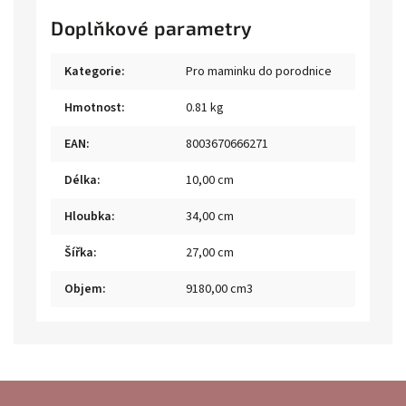
Doplňkové parametry
Kategorie
:
Pro maminku do porodnice
Hmotnost
:
0.81 kg
EAN
:
8003670666271
Délka
:
10,00 cm
Hloubka
:
34,00 cm
Šířka
:
27,00 cm
Objem
:
9180,00 cm3