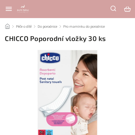
/
Péče o dítě
/
Do porodnice
/
Pro maminku do porodnice
/
CHICCO Poporodní vložky 30 ks