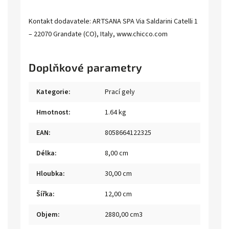
Kontakt dodavatele: ARTSANA SPA Via Saldarini Catelli 1
– 22070 Grandate (CO), Italy, www.chicco.com
Doplňkové parametry
Kategorie
:
Prací gely
Hmotnost
:
1.64 kg
EAN
:
8058664122325
Délka
:
8,00 cm
Hloubka
:
30,00 cm
Šířka
:
12,00 cm
Objem
:
2880,00 cm3