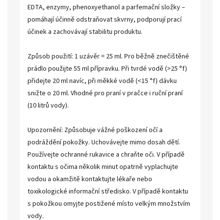
EDTA, enzymy, phenoxyethanol a parfemační složky –
pomáhají účinně odstraňovat skvrny, podporují prací
účinek a zachovávají stabilitu produktu.
Způsob použití: 1 uzávěr = 25 ml. Pro běžně znečištěné
prádlo použijte 55 ml přípravku. Při tvrdé vodě (>25 °f)
přidejte 20 ml navíc, při měkké vodě (<15 °f) dávku
snižte o 20 ml. Vhodné pro praní v pračce i ruční praní
(10 litrů vody).
Upozornění: Způsobuje vážné poškození očí a
podráždění pokožky. Uchovávejte mimo dosah dětí.
Používejte ochranné rukavice a chraňte oči. V případě
kontaktu s očima několik minut opatrně vyplachujte
vodou a okamžitě kontaktujte lékaře nebo
toxikologické informační středisko. V případě kontaktu
s pokožkou omyjte postižené místo velkým množstvím
vody.