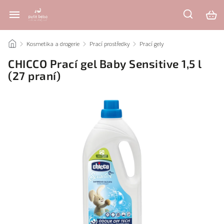
/
Kosmetika a drogerie
/
Prací prostředky
/
Prací gely
/
CHICCO Prací gel Baby Sensitive 1,5 l
(27 praní)