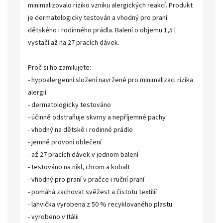
minimalizovalo riziko vzniku alergických reakcí. Produkt
je dermatologicky testován a vhodný pro praní
dětského i rodinného prádla. Balení o objemu 1,5 l
vystačí až na 27 pracích dávek.
Proč si ho zamilujete:
- hypoalergenní složení navržené pro minimalizaci rizika
alergií
- dermatologicky testováno
- účinně odstraňuje skvrny a nepříjemné pachy
- vhodný na dětské i rodinné prádlo
- jemně provoní oblečení
- až 27 pracích dávek v jednom balení
- testováno na nikl, chrom a kobalt
- vhodný pro praní v pračce i ruční praní
- pomáhá zachovat svěžest a čistotu textilií
- lahvička vyrobena z 50 % recyklovaného plastu
- vyrobeno v Itálii