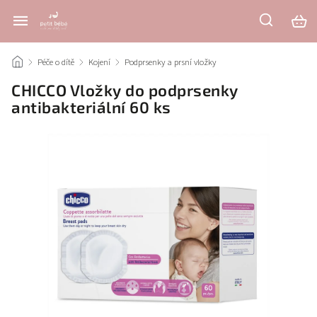
/
Péče o dítě
/
Kojení
/
Podprsenky a prsní vložky
/
CHICCO Vložky do podprsenky
antibakteriální 60 ks