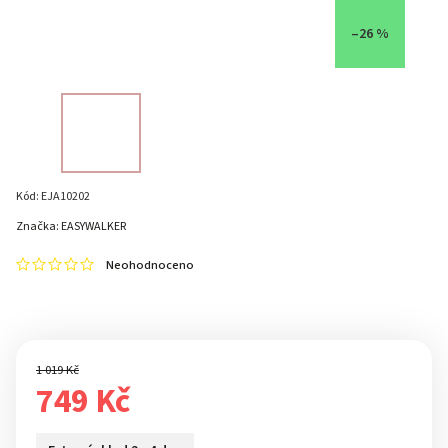
–26 %
Kód:
EJA10202
Značka:
EASYWALKER
Neohodnoceno
1 019 Kč
749 Kč