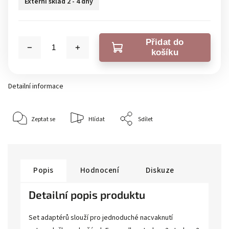
Externí sklad 2 - 4 dny
Přidat do
košíku
Detailní informace
Zeptat se
Hlídat
Sdílet
Popis
Hodnocení
Diskuze
Detailní popis produktu
Set adaptérů slouží pro jednoduché nacvaknutí