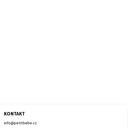
KONTAKT
info
@
petitbebe.cz