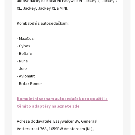
autosedačky na kočárek Easywalker Jackey 2, Jackey 2
XL, Jackey, Jackey XL a MINI.
Kombabilní s autosedačkami:
- MaxiCosi
- Cybex
- BeSafe
- Nuna
- Joie
- Avionaut
- Britax Römer
Kompletní seznam autosedaček pro použití s
těmito adaptéry naleznete zde
Adresa dodavatele: Easywalker BV, Generaal
Vetterstraat 76A, 1059BW Amsterdam (NL),