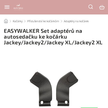
/
Kočárky
/
Příslušenství ke kočárkům
/
Adaptéry na kočárek
/
EASYWALKER Set adaptérů na
autosedačku ke kočárku
Jackey/Jackey2/Jackey XL/Jackey2 XL