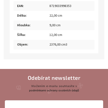
EAN
:
8719033998353
Délka
:
22,00 cm
Hloubka
:
9,00 cm
Šířka
:
12,00 cm
Objem
:
2376,00 cm3
Odebírat newsletter
Vložením e-mailu souhlasíte s
podmínkami ochrany osobních údajů