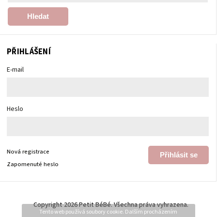
Hledat
PŘIHLÁŠENÍ
E-mail
Heslo
Nová registrace
Přihlásit se
Zapomenuté heslo
Copyright 2026
Petit BéBé
. Všechna práva vyhrazena.
Tento web používá soubory cookie. Dalším procházením