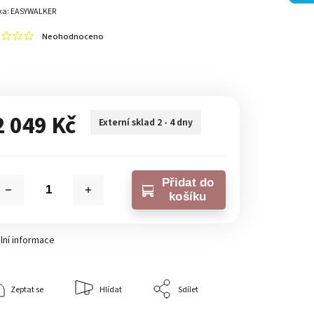
ka:
EASYWALKER
Neohodnoceno
2 049 Kč
Externí sklad 2 - 4 dny
Přidat do
košíku
lní informace
Zeptat se
Hlídat
Sdílet