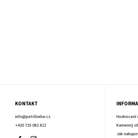
KONTAKT
INFORMA
info
@
petitbebe.cz
Hodnocení
+420 725 082 822
Kamenný o
Jak nakupo
Facebook
Instagram