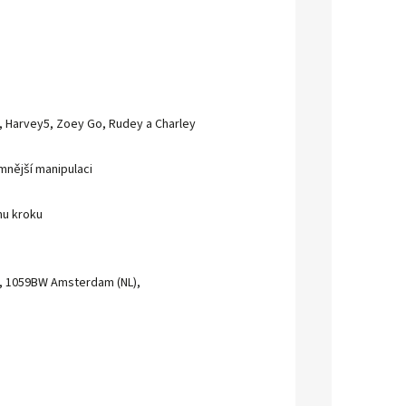
3, Harvey5, Zoey Go, Rudey a Charley
mnější manipulaci
mu kroku
A, 1059BW Amsterdam (NL),