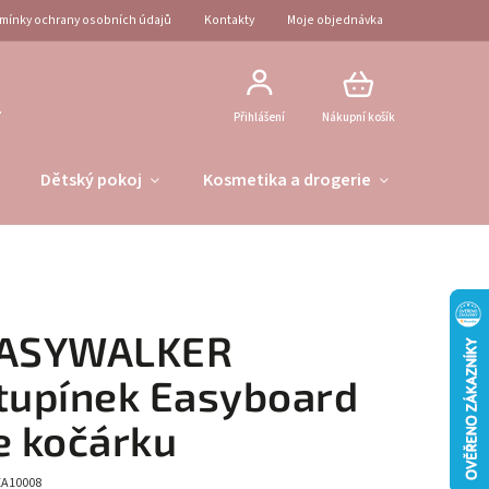
mínky ochrany osobních údajů
Kontakty
Moje objednávka
2
Přihlášení
Nákupní košík
Dětský pokoj
Kosmetika a drogerie
Obleče
ASYWALKER
tupínek Easyboard
e kočárku
EA10008