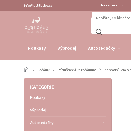
info@petitbebe.cz
Hodnocení obchod
Poukazy
Výprodej
Autosedačky
/
Kočárky
/
Příslušenství ke kočárkům
/
Náhradní kola a 
KATEGORIE
Poukazy
Výprodej
Autosedačky