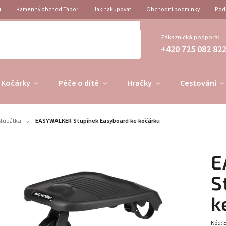
u
Kamenný obchod Tábor
Jak nakupovat
Obchodní podmínky
Pod
Zákaznická podpora:
+420 725 082 82
Kočárky
Péče o dítě
Hračky
Cestování
stupátka
/
EASYWALKER Stupínek Easyboard ke kočárku
E
S
k
Kód: