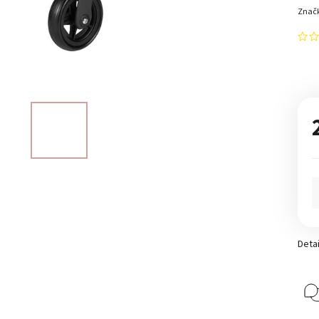
Znač
Detai