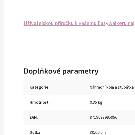
Uživatelskou příručku k vašemu Easywalkeru na
Doplňkové parametry
Kategorie
:
Náhradní kola a stupátka
Hmotnost
:
0.35 kg
EAN
:
8719033995956
Délka
:
30,00 cm