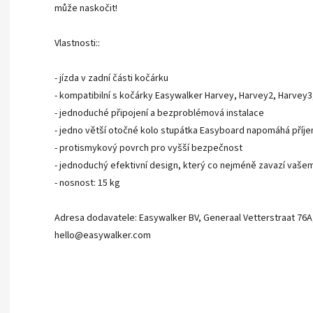
může naskočit!
Vlastnosti::
- jízda v zadní části kočárku
- kompatibilní s kočárky Easywalker Harvey, Harvey2, Harvey
- jednoduché připojení a bezproblémová instalace
- jedno větší otočné kolo stupátka Easyboard napomáhá příje
- protismykový povrch pro vyšší bezpečnost
- jednoduchý efektivní design, který co nejméně zavazí vaše
- nosnost: 15 kg
Adresa dodavatele: Easywalker BV, Generaal Vetterstraat 76
hello@easywalker.com