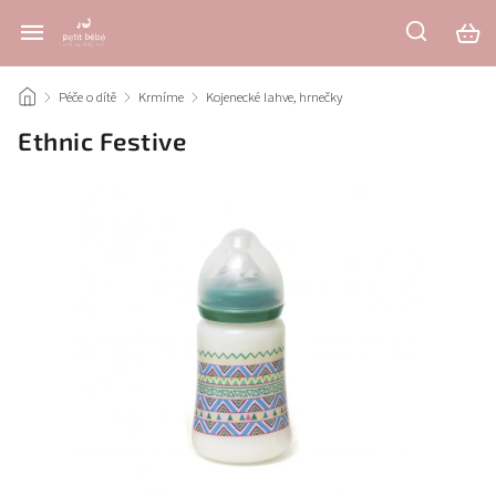
/
Péče o dítě
/
Krmíme
/
Kojenecké lahve, hrnečky
/
Ethnic Festive