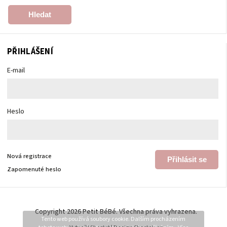
Hledat
PŘIHLÁŠENÍ
E-mail
Heslo
Nová registrace
Přihlásit se
Zapomenuté heslo
Copyright 2026
Petit BéBé
. Všechna práva vyhrazena.
Tento web používá soubory cookie. Dalším procházením