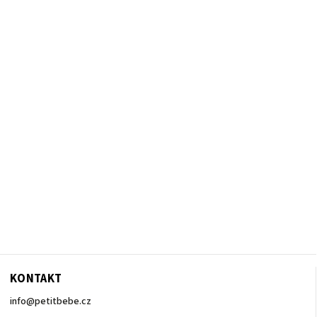
KONTAKT
info
@
petitbebe.cz