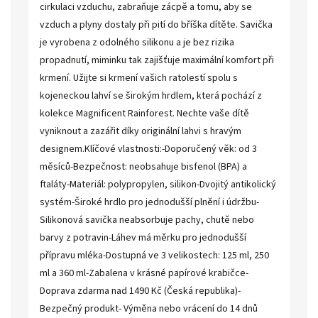
cirkulaci vzduchu, zabraňuje zácpě a tomu, aby se
vzduch a plyny dostaly při pití do bříška dítěte. Savička
je vyrobena z odolného silikonu a je bez rizika
propadnutí, miminku tak zajišťuje maximální komfort při
krmení. Užijte si krmení vašich ratolestí spolu s
kojeneckou lahví se širokým hrdlem, která pochází z
kolekce Magnificent Rainforest. Nechte vaše dítě
vyniknout a zazářit díky originální lahvi s hravým
designem.Klíčové vlastnosti:-Doporučený věk: od 3
měsíců-Bezpečnost: neobsahuje bisfenol (BPA) a
ftaláty-Materiál: polypropylen, silikon-Dvojitý antikolický
systém-Široké hrdlo pro jednodušší plnění i údržbu-
Silikonová savička neabsorbuje pachy, chutě nebo
barvy z potravin-Láhev má měrku pro jednodušší
přípravu mléka-Dostupná ve 3 velikostech: 125 ml, 250
ml a 360 ml-Zabalena v krásné papírové krabičce-
Doprava zdarma nad 1490 Kč (Česká republika)-
Bezpečný produkt- Výměna nebo vrácení do 14 dnů