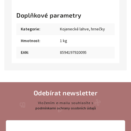
Doplňkové parametry
Kategorie
:
Kojenecké lahve, hrnečky
Hmotnost
:
1 kg
EAN
:
8594197920095
Odebírat newsletter
Vložením e-mailu souhlasíte s
podmínkami ochrany osobních údajů