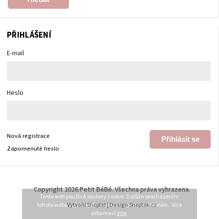
PŘIHLÁŠENÍ
E-mail
Heslo
Nová registrace
Přihlásit se
Zapomenuté heslo
Copyright 2026
Petit BéBé
. Všechna práva vyhrazena.
Tento web používá soubory cookie. Dalším procházením
tohoto webu vyjadřujete souhlas s jejich používáním.. Více
Vytvořil
Shoptet
| Design
Shoptak.cz
informací
zde
.