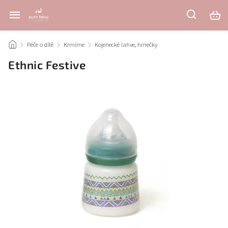
/
Péče o dítě
/
Krmíme
/
Kojenecké lahve, hrnečky
/
Ethnic Festive