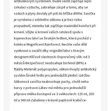
antikolikovým systémem. Duální ventil zajišťuje lepší
cirkulaci vzduchu, zabraňuje zácpě a tomu, aby se
vzduch a plyny dostaly při pití do bříška dítěte. Savička
je vyrobena z odolného silikonu a je bez rizika
propadnutí, miminku tak zajišťuje maximální komfort při
krmení. Užijte si krmení vašich ratolestí spolu s
kojeneckou lahví se širokým hrdlem, která pochází z
kolekce Magnificent Rainforest. Nechte vaše dítě
vyniknout a zazářit díky originální lahvi s hravým
designem.Klíčové vlastnosti:-Doporučený věk: od 3
měsíců-Bezpečnost: neobsahuje bisfenol (BPA) a
ftaláty-Materiál: polypropylen, silikon-Dvojitý antikolický
systém-Široké hrdlo pro jednodušší plnění i údržbu-
Silikonová savička neabsorbuje pachy, chutě nebo
barvy z potravin-Láhev má měrku pro jednodušší
přípravu mléka-Dostupná ve 3 velikostech: 125 ml, 250
ml a 360 ml-Zabalena v krásné papírové krabičce-