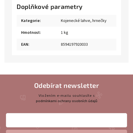
Doplňkové parametry
Kategorie
:
Kojenecké lahve, hrnečky
Hmotnost
:
1 kg
EAN
:
8594197920033
Odebírat newsletter
Vložením e-mailu souhlasíte s
podmínkami ochrany osobních údajů