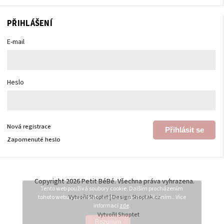
PŘIHLÁŠENÍ
E-mail
Heslo
Nová registrace
Přihlásit se
Zapomenuté heslo
Copyright 2026
Petit BéBé
. Všechna práva vyhrazena.
Tento web používá soubory cookie. Dalším procházením
tohoto webu vyjadřujete souhlas s jejich používáním.. Více
Vytvořil
Shoptet
| Design
Shoptak.cz
informací
zde
.
Vytvořil Shoptet
Rozumím