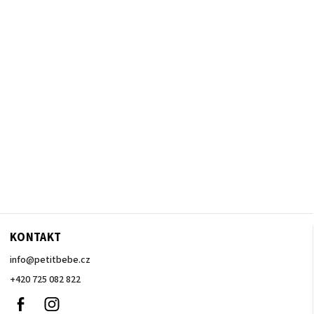
KONTAKT
info
@
petitbebe.cz
+420 725 082 822
Facebook
Instagram