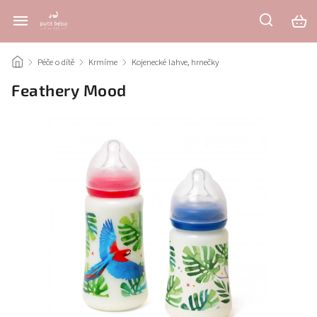
/
Péče o dítě
/
Krmíme
/
Kojenecké lahve, hrnečky
/
Feathery Mood