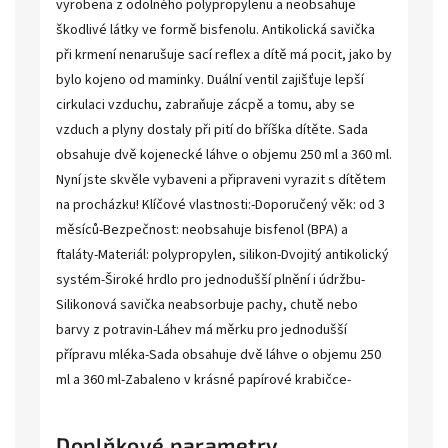
vyrobena z odolného polypropylenu a neobsahuje
škodlivé látky ve formě bisfenolu. Antikolická savička
při krmení nenarušuje sací reflex a dítě má pocit, jako by
bylo kojeno od maminky. Duální ventil zajišťuje lepší
cirkulaci vzduchu, zabraňuje zácpě a tomu, aby se
vzduch a plyny dostaly při pití do bříška dítěte. Sada
obsahuje dvě kojenecké láhve o objemu 250 ml a 360 ml.
Nyní jste skvěle vybaveni a připraveni vyrazit s dítětem
na procházku! Klíčové vlastnosti:-Doporučený věk: od 3
měsíců-Bezpečnost: neobsahuje bisfenol (BPA) a
ftaláty-Materiál: polypropylen, silikon-Dvojitý antikolický
systém-Široké hrdlo pro jednodušší plnění i údržbu-
Silikonová savička neabsorbuje pachy, chutě nebo
barvy z potravin-Láhev má měrku pro jednodušší
přípravu mléka-Sada obsahuje dvě láhve o objemu 250
ml a 360 ml-Zabaleno v krásné papírové krabičce-
Doplňkové parametry