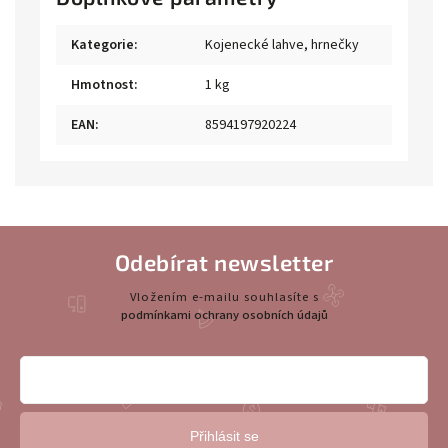
Kategorie
:
Kojenecké lahve, hrnečky
Hmotnost
:
1 kg
EAN
:
8594197920224
Odebírat newsletter
Vložením e-mailu souhlasíte s
podmínkami ochrany osobních údajů
Přihlásit se