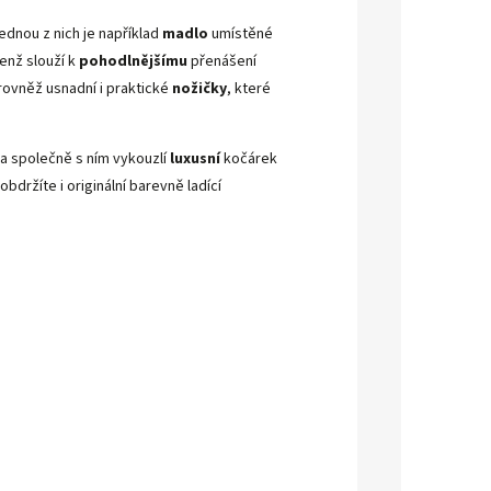
ednou z nich je například
madlo
umístěné
jenž slouží k
pohodlnějšímu
přenášení
 rovněž usnadní i praktické
nožičky
, které
a společně s ním vykouzlí
luxusní
kočárek
bdržíte i originální barevně ladící