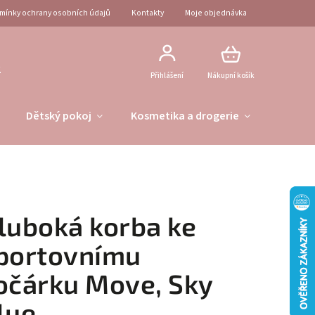
mínky ochrany osobních údajů
Kontakty
Moje objednávka
2
Přihlášení
Nákupní košík
Dětský pokoj
Kosmetika a drogerie
Obleče
luboká korba ke
portovnímu
očárku Move, Sky
lue