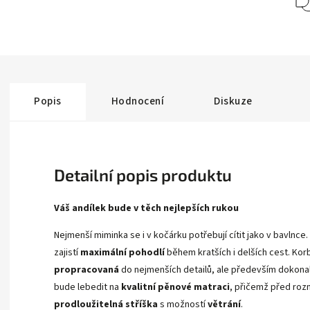
Popis
Hodnocení
Diskuze
Detailní popis produktu
Váš andílek bude v těch nejlepších rukou
Nejmenší miminka se i v kočárku potřebují cítit jako v bavlnce
zajistí
maximální pohodlí
během kratších i delších cest. Korb
propracovaná
do nejmenších detailů, ale především dokon
bude lebedit na
kvalitní pěnové matraci
, přičemž před roz
prodloužitelná stříška
s možností
větrání
.