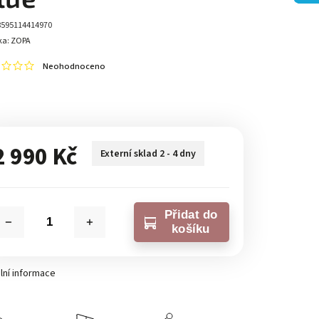
8595114414970
ka:
ZOPA
Neohodnoceno
2 990 Kč
Externí sklad 2 - 4 dny
Přidat do
košíku
lní informace