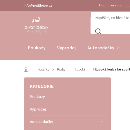
info@petitbebe.cz
Hodnocení obchod
Poukazy
Výprodej
Autosedačky
/
Kočárky
/
Korby
/
Hluboké
/
Hluboká korba ke spor
KATEGORIE
Poukazy
Výprodej
Autosedačky