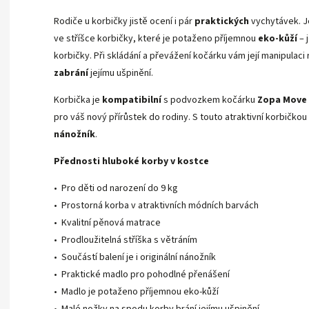
Rodiče u korbičky jistě ocení i pár
praktických
vychytávek. J
ve stříšce korbičky, které je potaženo příjemnou
eko-kůží
– 
korbičky. Při skládání a převážení kočárku vám její manipulaci
zabrání
jejímu ušpinění.
Korbička je
kompatibilní
s podvozkem kočárku
Zopa Move
pro váš nový přírůstek do rodiny. S touto atraktivní korbičkou o
nánožník
.
Přednosti hluboké korby v kostce
• Pro děti od narození do 9 kg
• Prostorná korba v atraktivních módních barvách
• Kvalitní pěnová matrace
• Prodloužitelná stříška s větráním
• Součástí balení je i originální nánožník
• Praktické madlo pro pohodlné přenášení
• Madlo je potaženo příjemnou eko-kůží
• Malé nožky na spodu korby brání jejímu ušpinění