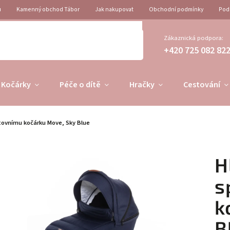
u
Kamenný obchod Tábor
Jak nakupovat
Obchodní podmínky
Pod
Zákaznická podpora:
+420 725 082 82
Kočárky
Péče o dítě
Hračky
Cestování
tovnímu kočárku Move, Sky Blue
H
s
k
B