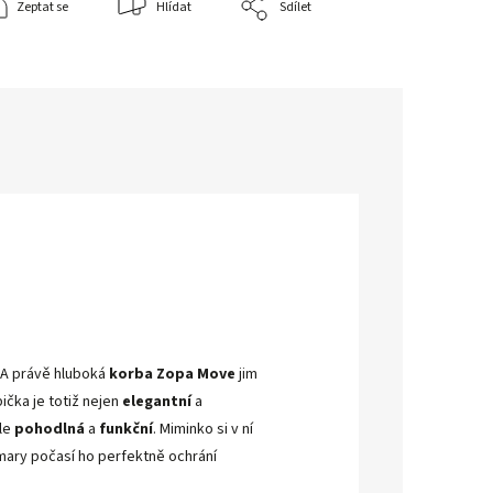
Zeptat se
Hlídat
Sdílet
. A právě hluboká
korba Zopa Move
jim
ička je totiž nejen
elegantní
a
ale
pohodlná
a
funkční
. Miminko si v ní
mary počasí ho perfektně ochrání