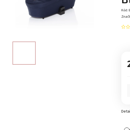
Kód:
Znač
Detai