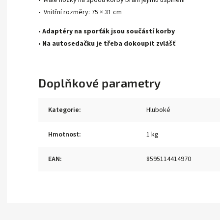
• Vnitřní rozměry: 75 × 31 cm
•
Adaptéry na sporťák jsou součástí korby
•
Na autosedačku je třeba dokoupit zvlášť
Doplňkové parametry
Kategorie
:
Hluboké
Hmotnost
:
1 kg
EAN
:
8595114414970