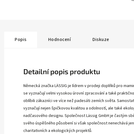
Popis
Hodnocení
Diskuze
Detailní popis produktu
Německá značka LÄSSIG je lídrem v prodeji doplňků pro mamin
se vyznačují velmi vysokou úrovní zpracování a také praktično
oblíbili zákazníci ve více než padesáti zemích světa. Samosta
vyznačují nejen špičkovou kvalitou a odolností, ale také ekol
nadčasového designu. Společnost Lässig GmbH je častým sb
svého úspěšného působení si však společnost nenechává jen
charitativních a ekologických projektů.