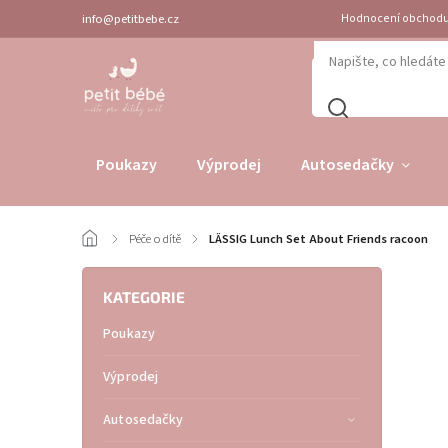
info@petitbebe.cz
Hodnocení obchod
Poukazy
Výprodej
Autosedačky
/
Péče o dítě
/
LÄSSIG Lunch Set About Friends racoon
KATEGORIE
Poukazy
Výprodej
Autosedačky