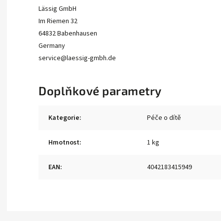
Lässig GmbH
Im Riemen 32
64832 Babenhausen
Germany
service@laessig-gmbh.de
Doplňkové parametry
Kategorie
:
Péče o dítě
Hmotnost
:
1 kg
EAN
:
4042183415949