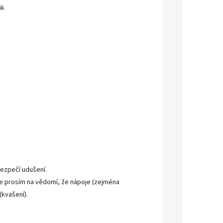
ik
bezpečí udušení.
te prosím na vědomí, že nápoje (zejména
(kvašení).