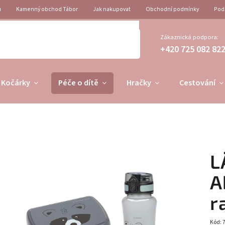
u
Kamenný obchod Tábor
Jak nakupovat
Obchodní podmínky
Pod
Zákaznická podpora:
+420 725 082 82
Kočárky
Péče o dítě
Hračky
Cestování
L
A
r
Kód: