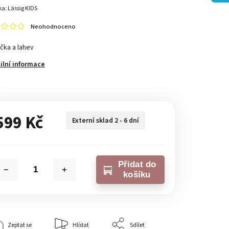
ka:
Lässig KIDS
Neohodnoceno
čka a lahev
ilní informace
599 Kč
Externí sklad 2 - 6 dní
Přidat do
košíku
Zeptat se
Hlídat
Sdílet