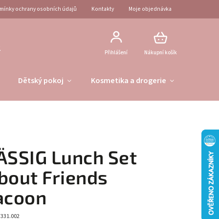
mínky ochrany osobních údajů
Kontakty
Moje objednávka
2
Přihlášení
Nákupní košík
Dětský pokoj
Kosmetika a drogerie
Obleče
ÄSSIG Lunch Set
bout Friends
acoon
7331.002