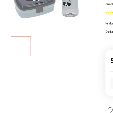
Znač
krabi
Deta