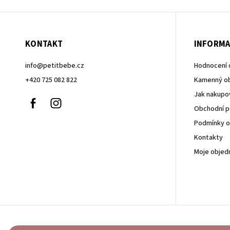
KONTAKT
INFORMA
info
@
petitbebe.cz
Hodnocení
+420 725 082 822
Kamenný o
Jak nakupo
Facebook
Instagram
Obchodní 
Podmínky o
Kontakty
Moje objed