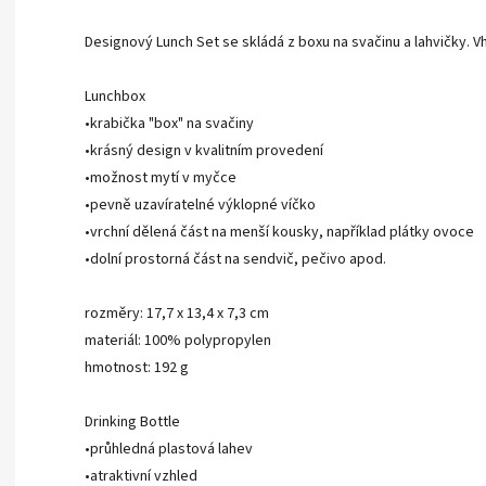
Designový Lunch Set se skládá z boxu na svačinu a lahvičky. Vh
Lunchbox
•krabička "box" na svačiny
•krásný design v kvalitním provedení
•možnost mytí v myčce
•pevně uzavíratelné výklopné víčko
•vrchní dělená část na menší kousky, například plátky ovoce
•dolní prostorná část na sendvič, pečivo apod.
rozměry: 17,7 x 13,4 x 7,3 cm
materiál: 100% polypropylen
hmotnost: 192 g
Drinking Bottle
•průhledná plastová lahev
•atraktivní vzhled