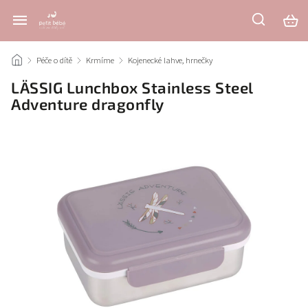
/
Péče o dítě
/
Krmíme
/
Kojenecké lahve, hrnečky
/
LÄSSIG Lunchbox Stainless Steel
Adventure dragonfly