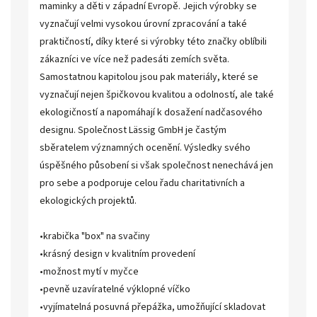
maminky a děti v západní Evropě. Jejich výrobky se
vyznačují velmi vysokou úrovní zpracování a také
praktičností, díky které si výrobky této značky oblíbili
zákazníci ve více než padesáti zemích světa.
Samostatnou kapitolou jsou pak materiály, které se
vyznačují nejen špičkovou kvalitou a odolností, ale také
ekologičností a napomáhají k dosažení nadčasového
designu. Společnost Lässig GmbH je častým
sběratelem významných ocenění. Výsledky svého
úspěšného působení si však společnost nenechává jen
pro sebe a podporuje celou řadu charitativních a
ekologických projektů.
•krabička "box" na svačiny
•krásný design v kvalitním provedení
•možnost mytí v myčce
•pevně uzavíratelné výklopné víčko
•vyjímatelná posuvná přepážka, umožňující skladovat