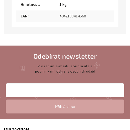
Hmotnost
:
1 kg
EAN
:
4042183414560
Odebírat newsletter
Vložením e-mailu souhlasíte s
podmínkami ochrany osobních údajů
Přihlásit se