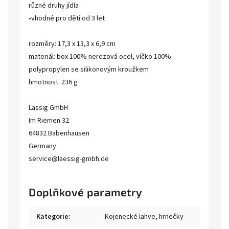
různé druhy jídla
•vhodné pro děti od 3 let
rozměry: 17,3 x 13,3 x 6,9 cm
materiál: box 100% nerezová ocel, víčko 100%
polypropylen se silikonovým kroužkem
hmotnost: 236 g
Lässig GmbH
Im Riemen 32
64832 Babenhausen
Germany
service@laessig-gmbh.de
Doplňkové parametry
Kategorie
:
Kojenecké lahve, hrnečky