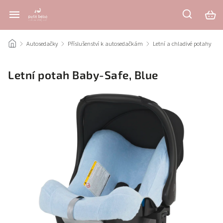
/
Autosedačky
/
Příslušenství k autosedačkám
/
Letní a chladivé potahy
/
Letní potah Baby-Safe, Blue