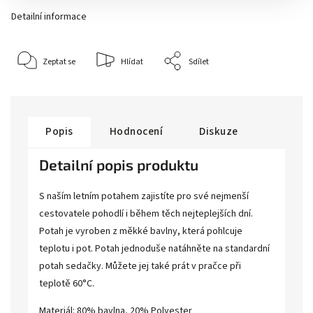
Detailní informace
Zeptat se
Hlídat
Sdílet
Popis
Hodnocení
Diskuze
Detailní popis produktu
S naším letním potahem zajistíte pro své nejmenší
cestovatele pohodlí i během těch nejteplejších dní.
Potah je vyroben z měkké bavlny, která pohlcuje
teplotu i pot. Potah jednoduše natáhněte na standardní
potah sedačky. Můžete jej také prát v pračce při
teplotě 60°C.
Materiál: 80% bavlna, 20% Polyester