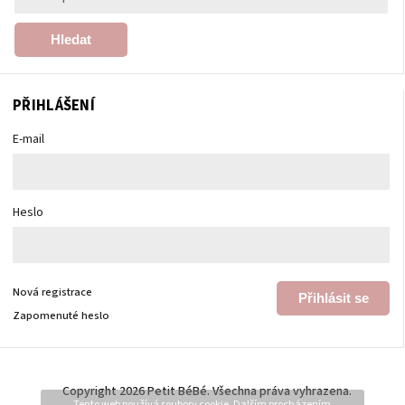
Hledat
PŘIHLÁŠENÍ
E-mail
Heslo
Nová registrace
Přihlásit se
Zapomenuté heslo
Copyright 2026
Petit BéBé
. Všechna práva vyhrazena.
Tento web používá soubory cookie. Dalším procházením