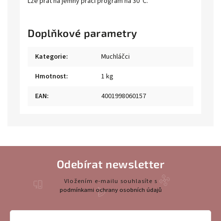
Lze prát na jemný prací program na 30°C.
Doplňkové parametry
Kategorie
:
Muchláčci
Hmotnost
:
1 kg
EAN
:
4001998060157
Odebírat newsletter
Vložením e-mailu souhlasíte s
podmínkami ochrany osobních údajů