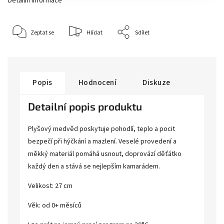
Detailní informace
Zeptat se
Hlídat
Sdílet
Popis
Hodnocení
Diskuze
Detailní popis produktu
Plyšový medvěd poskytuje pohodlí, teplo a pocit
bezpečí při hýčkání a mazlení. Veselé provedení a
měkký materiál pomáhá usnout, doprovází děťátko
každý den a stává se nejlepším kamarádem.
Velikost: 27 cm
Věk: od 0+ měsíců