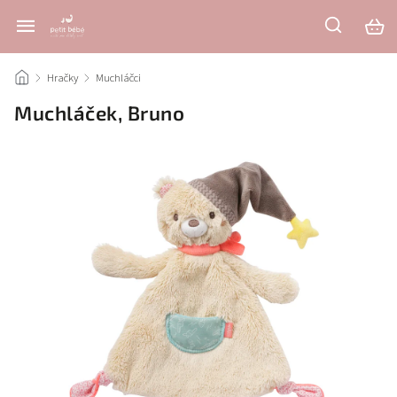
/
Hračky
/
Muchláčci
/
Muchláček, Bruno