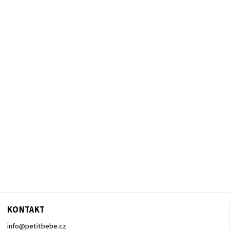
KONTAKT
info
@
petitbebe.cz