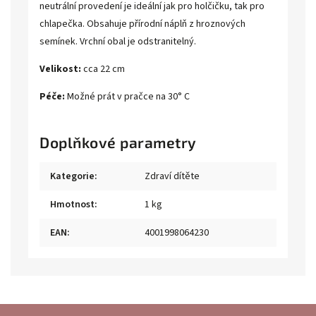
neutrální provedení je ideální jak pro holčičku, tak pro
chlapečka. Obsahuje přírodní náplň z hroznových
semínek. Vrchní obal je odstranitelný.
Velikost:
cca 22 cm
Péče:
Možné prát v pračce na 30° C
Doplňkové parametry
Kategorie
:
Zdraví dítěte
Hmotnost
:
1 kg
EAN
:
4001998064230