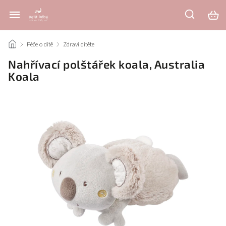
/
Péče o dítě
/
Zdraví dítěte
/
Nahřívací polštářek koala, Australia
Koala