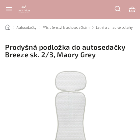
/
Autosedačky
/
Příslušenství k autosedačkám
/
Letní a chladivé potahy
/
Prodyšná podložka do autosedačky
Breeze sk. 2/3, Maory Grey