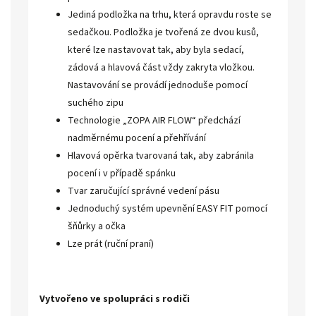
Jediná podložka na trhu, která opravdu roste se
sedačkou. Podložka je tvořená ze dvou kusů,
které lze nastavovat tak, aby byla sedací,
zádová a hlavová část vždy zakryta vložkou.
Nastavování se provádí jednoduše pomocí
suchého zipu
Technologie „ZOPA AIR FLOW“ předchází
nadměrnému pocení a přehřívání
Hlavová opěrka tvarovaná tak, aby zabránila
pocení i v případě spánku
Tvar zaručující správné vedení pásu
Jednoduchý systém upevnění EASY FIT pomocí
šňůrky a očka
Lze prát (ruční praní)
Vytvořeno ve spolupráci s rodiči