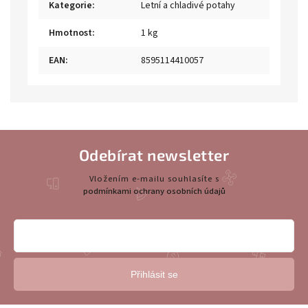
Kategorie
:
Letní a chladivé potahy
Hmotnost
:
1 kg
EAN
:
8595114410057
Odebírat newsletter
Vložením e-mailu souhlasíte s
podmínkami ochrany osobních údajů
Přihlásit se