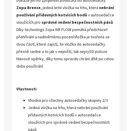
Dokáže jim ho zpříjemnit podložka do autosedačky
Zopa Breeze
, jediná letní vložka na trhu, která
nebrání
používání přídavných kotvících bodů
v autosedačce
sloužících pro
správné vedení bezpečnostních pásů
.
Díky technologii Zopa AIR FLOW pomáhá předcházet
přehřívání a nadměrnému pocení.Vložka je tvořena ze
dvou částí, které zajistí, že vložka do autosedačky
přesně sedne a to jak v nejnižší, tak nejvyšší poloze
hlavové opěrky, díky tomu opravdu chrání dítě po celou
dobu používání.
Vlastnosti
Vhodná pro všechny autosedačky skupiny 2/3
Jediná vložka na trhu, která nebrání používání
přídavných kotvících bodů v autosedačce
sloužících pro správné vedení bezpečnostních
pásů