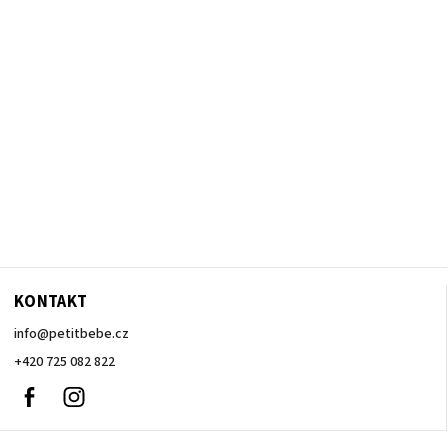
KONTAKT
info
@
petitbebe.cz
+420 725 082 822
Facebook
Instagram