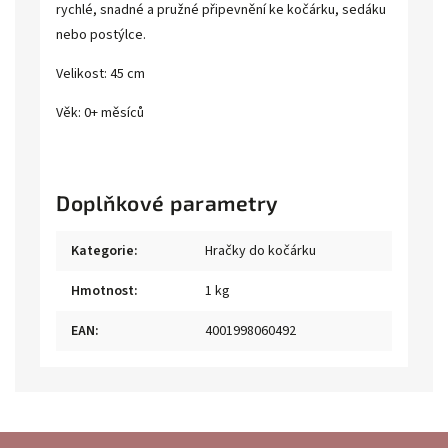
rychlé, snadné a pružné připevnění ke kočárku, sedáku
nebo postýlce.
Velikost: 45 cm
Věk: 0+ měsíců
Doplňkové parametry
Kategorie
:
Hračky do kočárku
Hmotnost
:
1 kg
EAN
:
4001998060492