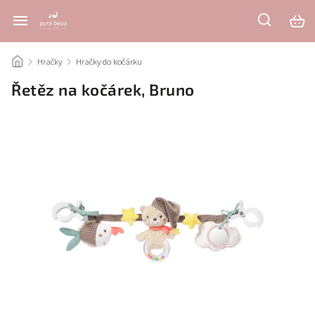
/
Hračky
/
Hračky do kočárku
/
Řetěz na kočárek, Bruno