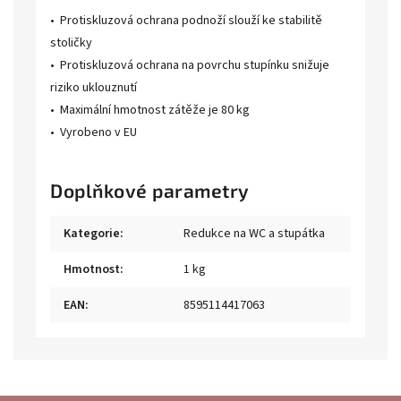
• Protiskluzová ochrana podnoží slouží ke stabilitě
stoličky
• Protiskluzová ochrana na povrchu stupínku snižuje
riziko uklouznutí
• Maximální hmotnost zátěže je 80 kg
• Vyrobeno v EU
Doplňkové parametry
Kategorie
:
Redukce na WC a stupátka
Hmotnost
:
1 kg
EAN
:
8595114417063