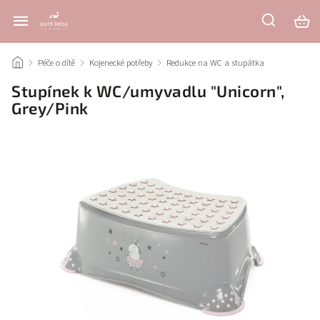
/
Péče o dítě
/
Kojenecké potřeby
/
Redukce na WC a stupátka
/
Stupínek k WC/umyvadlu "Unicorn",
Grey/Pink