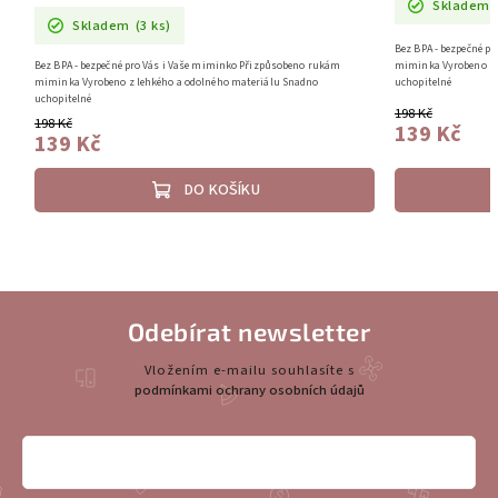
Skladem
Skladem
(3 ks)
Bez BPA - bezpečné p
Bez BPA - bezpečné pro Vás i Vaše miminko Přizpůsobeno rukám
miminka Vyrobeno z 
miminka Vyrobeno z lehkého a odolného materiálu Snadno
uchopitelné
uchopitelné
198 Kč
198 Kč
139 Kč
139 Kč
DO KOŠÍKU
Odebírat newsletter
Vložením e-mailu souhlasíte s
podmínkami ochrany osobních údajů