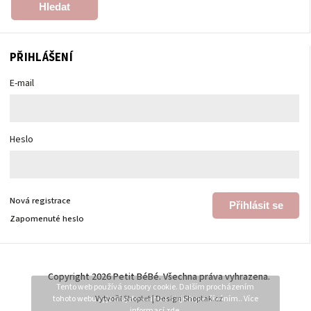
Hledat
PŘIHLÁŠENÍ
E-mail
Heslo
Nová registrace
Přihlásit se
Zapomenuté heslo
Copyright 2026
Petit BéBé
. Všechna práva vyhrazena.
Tento web používá soubory cookie. Dalším procházením
tohoto webu vyjadřujete souhlas s jejich používáním.. Více
Vytvořil
Shoptet
| Design
Shoptak.cz
informací
zde
.