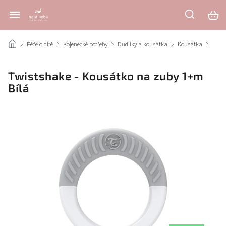
/
Péče o dítě
/
Kojenecké potřeby
/
Dudlíky a kousátka
/
Kousátka
/
Twistshake - Kousátko na zuby 1+m
Bílá