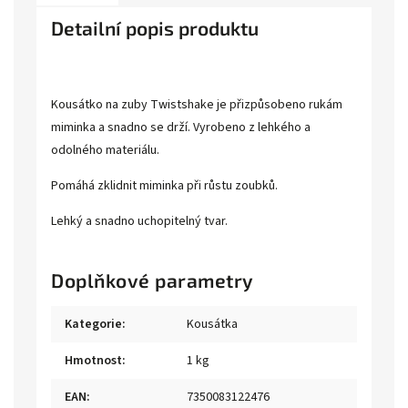
Detailní popis produktu
Kousátko na zuby Twistshake je přizpůsobeno rukám
miminka a snadno se drží. Vyrobeno z lehkého a
odolného materiálu.
Pomáhá zklidnit miminka při růstu zoubků.
Lehký a snadno uchopitelný tvar.
Doplňkové parametry
Kategorie
:
Kousátka
Hmotnost
:
1 kg
EAN
:
7350083122476