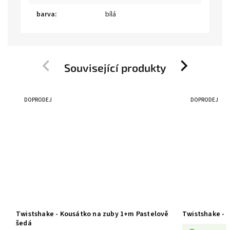
barva
:
bílá
Související produkty
Previous
Next
DOPRODEJ
DOPRODEJ
Twistshake - Kousátko na zuby 1+m Pastelově
Twistshake - 
šedá