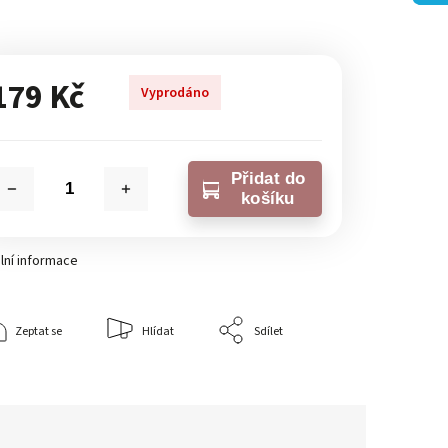
179 Kč
Vyprodáno
Přidat do
košíku
lní informace
Zeptat se
Hlídat
Sdílet