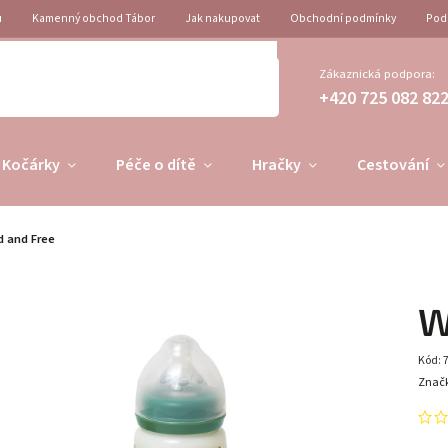
u
Kamenný obchod Tábor
Jak nakupovat
Obchodní podmínky
Pod
Zákaznická podpora:
+420 725 082 82
Kočárky
Péče o dítě
Hračky
Cestování
d and Free
W
Kód:
Znač