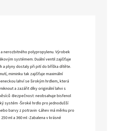
ho a nerozbitného polypropylenu. Výrobek
likovým systémem. Duální ventil zajišťuje
a plyny dostaly při pití do bříška dítěte.
nutí, miminku tak zajišťuje maximální
kojeneckou lahví se širokým hrdlem, která
knout a zazářit díky originální lahvi s
měsíců -Bezpečnost: neobsahuje bisfenol
lický systém -Široké hrdlo pro jednodušší
 nebo barvy z potravin -Láhev má měrku pro
 250 ml a 360 ml -Zabalena v krásné