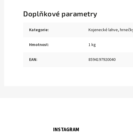
Doplňkové parametry
Kategorie
:
Kojenecké lahve, hrnečk
Hmotnost
:
1 kg
EAN
:
8594197920040
INSTAGRAM