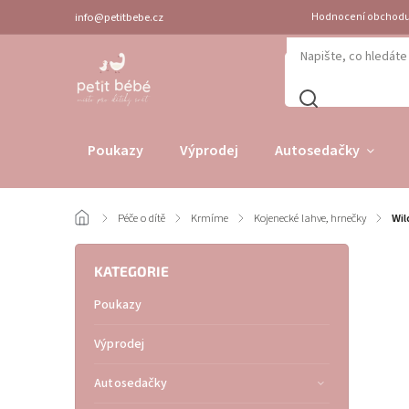
info@petitbebe.cz
Hodnocení obchod
Poukazy
Výprodej
Autosedačky
/
Péče o dítě
/
Krmíme
/
Kojenecké lahve, hrnečky
/
Wil
KATEGORIE
Poukazy
Výprodej
Autosedačky