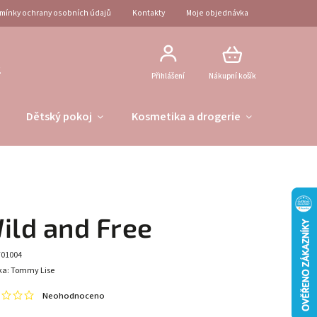
mínky ochrany osobních údajů
Kontakty
Moje objednávka
2
Přihlášení
Nákupní košík
Dětský pokoj
Kosmetika a drogerie
Obleče
ild and Free
701004
ka:
Tommy Lise
Neohodnoceno