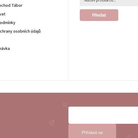
bchod Tábor
vat
Hledat
podmínky
chrany osobních údajů
návka
Přihlásit se