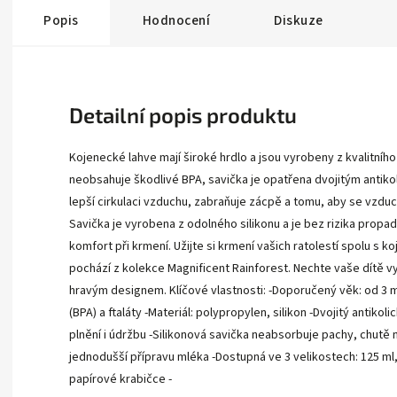
Popis
Hodnocení
Diskuze
Detailní popis produktu
Kojenecké lahve mají široké hrdlo a jsou vyrobeny z kvalitní
neobsahuje škodlivé BPA, savička je opatřena dvojitým antiko
lepší cirkulaci vzduchu, zabraňuje zácpě a tomu, aby se vzduch 
Savička je vyrobena z odolného silikonu a je bez rizika propad
komfort při krmení. Užijte si krmení vašich ratolestí spolu s 
pochází z kolekce Magnificent Rainforest. Nechte vaše dítě vyni
hravým designem. Klíčové vlastnosti: -Doporučený věk: od 3 
(BPA) a ftaláty -Materiál: polypropylen, silikon -Dvojitý antiko
plnění i údržbu -Silikonová savička neabsorbuje pachy, chutě
jednodušší přípravu mléka -Dostupná ve 3 velikostech: 125 ml,
papírové krabičce -