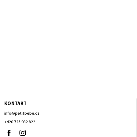
KONTAKT
info
@
petitbebe.cz
+420 725 082 822
Facebook
Instagram