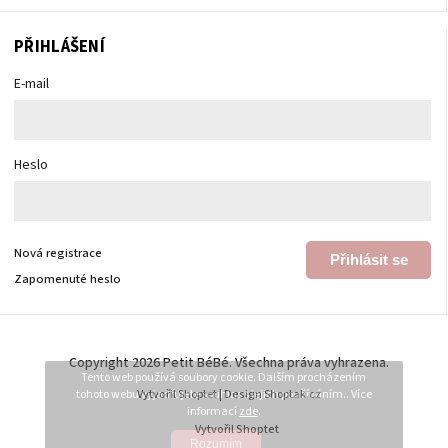
PŘIHLÁŠENÍ
E-mail
Heslo
Nová registrace
Přihlásit se
Zapomenuté heslo
Copyright 2026
Petit BéBé
. Všechna práva vyhrazena.
Tento web používá soubory cookie. Dalším procházením
tohoto webu vyjadřujete souhlas s jejich používáním.. Více
Vytvořil
Shoptet
| Design
Shoptak.cz
informací
zde
.
Vytvořil Shoptet
Rozumím