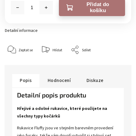
Přidat do
košíku
Detailní informace
Zeptat se
Hlídat
Sdílet
Popis
Hodnocení
Diskuze
Detailní popis produktu
Hřejivé a odolné rukavice, které použijete na
všechny typy kočárků
Rukavice Fluffy jsou ve stejném barevném provedení
jako fusaky, takže vám dovolí vytvořit si stylový set.