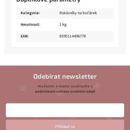
Kategorie
:
Rukávníky na kočárek
Hmotnost
:
1 kg
EAN
:
8595114496778
Odebírat newsletter
Vložením e-mailu souhlasíte s
podmínkami ochrany osobních údajů
Přihlásit se