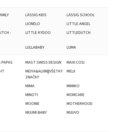
AMILY
LÄSSIG KIDS
LÄSSIG SCHOOL
LIONELO
LITTLE ANGEL
UTCH -
LITTLE KYDOO
LITTLEDUTCH
LULLABABY
LUMA
 PAPAS
MAST SWISS DESIGN
MAXI-COSI
HT
MEIYA&ALVIN||VŠETKY
MELII
ZNAČKY
MIMA
MIMIKO
D
MINOTI
MOMCARE
MOONIE
MOTHERHOOD
MUUMI BABY
MUUVO