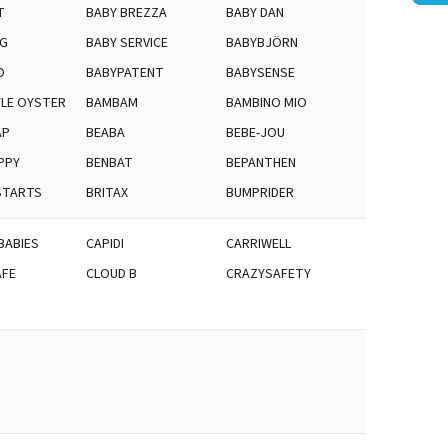
T
BABY BREZZA
BABY DAN
NG
BABY SERVICE
BABYBJÖRN
O
BABYPATENT
BABYSENSE
LE OYSTER
BAMBAM
BAMBINO MIO
ÄP
BEABA
BEBE-JOU
PPY
BENBAT
BEPANTHEN
STARTS
BRITAX
BUMPRIDER
BABIES
CAPIDI
CARRIWELL
AFE
CLOUD B
CRAZYSAFETY