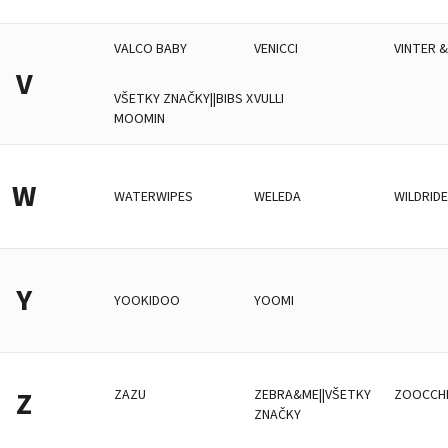
VALCO BABY
VENICCI
VINTER 
V
VŠETKY ZNAČKY||BIBS X
VULLI
MOOMIN
W
WATERWIPES
WELEDA
WILDRID
Y
YOOKIDOO
YOOMI
Z
ZAZU
ZEBRA&ME||VŠETKY
ZOOCCHI
ZNAČKY