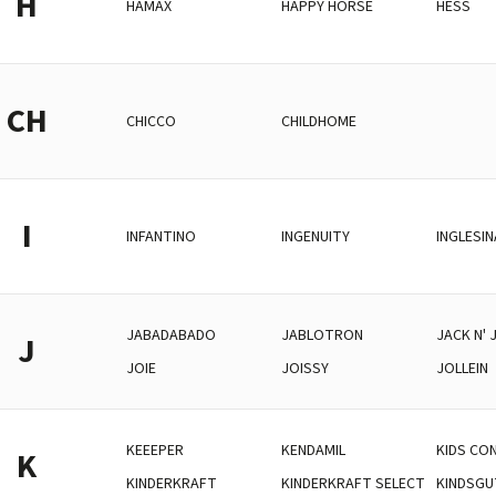
H
HAMAX
HAPPY HORSE
HESS
CH
CHICCO
CHILDHOME
I
INFANTINO
INGENUITY
INGLESIN
JABADABADO
JABLOTRON
JACK N' J
J
JOIE
JOISSY
JOLLEIN
KEEEPER
KENDAMIL
KIDS CO
K
KINDERKRAFT
KINDERKRAFT SELECT
KINDSGU