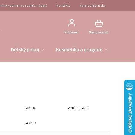
mínky ochrany osobních údajů
Kontakty
Moje objednávka
2
Přihlášení
Nákupní košík
Dětský pokoj
Kosmetika a drogerie
Obleče
ANEX
ANGELCARE
AXKID