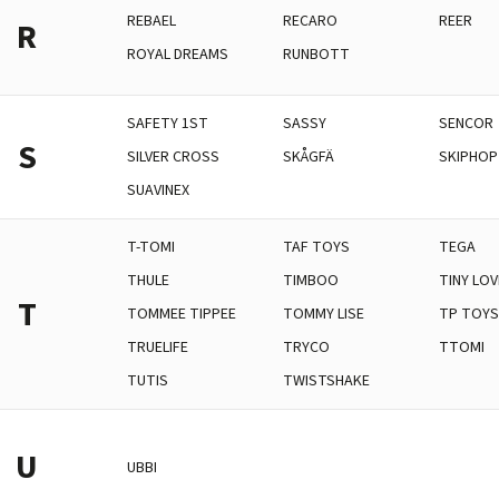
REBAEL
RECARO
REER
R
ROYAL DREAMS
RUNBOTT
SAFETY 1ST
SASSY
SENCOR
S
SILVER CROSS
SKÅGFÄ
SKIPHOP
SUAVINEX
T-TOMI
TAF TOYS
TEGA
THULE
TIMBOO
TINY LOV
T
TOMMEE TIPPEE
TOMMY LISE
TP TOY
TRUELIFE
TRYCO
TTOMI
TUTIS
TWISTSHAKE
U
UBBI