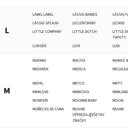
LABEL LABEL
LÄSSIG BABIES
LÄSSIG F
LÄSSIG SPLASH
LECLERCBABY
LEOKID
L
LITTLE COMPANY
LITTLE DUTCH
LITTLE D
TAPETY
LODGER
LOVI
LUDI
MADMIA
MALTEX
MAMAS &
MEDAREK
MEDELA
MEGALIG
MEPAL
MEYCO
MIFFY
M
MIMILOVE
MINIKOIOI
MINILAN
MONPERI
MOOMIN BABY
MOON
MUÑECAS DE CUNA
MUSHIE
MUUMI
VÝPREDAJ||VŠETKY
ZNAČKY