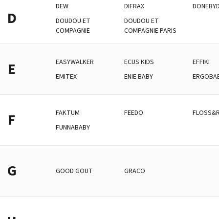
DEW
DIFRAX
DONEBY
D
DOUDOU ET
DOUDOU ET
COMPAGNIE
COMPAGNIE PARIS
EASYWALKER
ECUS KIDS
EFFIKI
E
EMITEX
ENIE BABY
ERGOBA
FAKTUM
FEEDO
FLOSS&
F
FUNNABABY
G
GOOD GOUT
GRACO