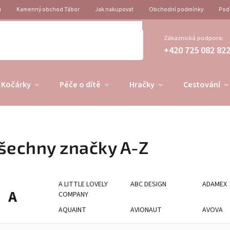
u
Kamenný obchod Tábor
Jak nakupovat
Obchodní podmínky
Pod
Zákaznická podpora:
+420 725 082 82
Kočárky
Péče o dítě
Hračky
Cestování
šechny značky A-Z
A LITTLE LOVELY
ABC DESIGN
ADAMEX
A
COMPANY
AQUAINT
AVIONAUT
AVOVA