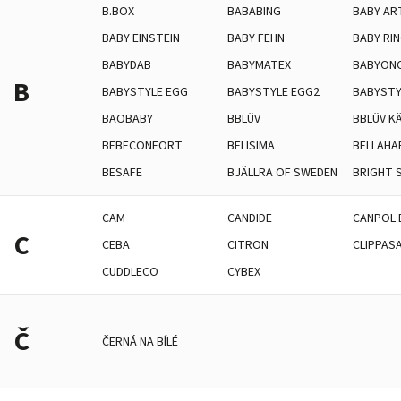
B.BOX
BABABING
BABY AR
BABY EINSTEIN
BABY FEHN
BABY RI
BABYDAB
BABYMATEX
BABYON
B
BABYSTYLE EGG
BABYSTYLE EGG2
BABYSTY
BAOBABY
BBLÜV
BBLÜV K
BEBECONFORT
BELISIMA
BELLAHA
BESAFE
BJÄLLRA OF SWEDEN
BRIGHT 
CAM
CANDIDE
CANPOL 
C
CEBA
CITRON
CLIPPAS
CUDDLECO
CYBEX
Č
ČERNÁ NA BÍLÉ