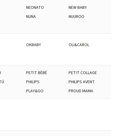
NEONATO
NEW BABY
NUNA
NUUROO
OKBABY
OLI&CAROL
I
PETIT BÉBÉ
PETIT COLLAGE
TÚ
PHILIPS
PHILIPS AVENT
PLAY&GO
PROUD MAMA