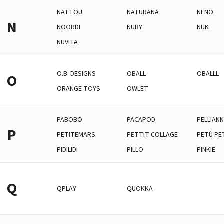
NATTOU
NATURANA
NENO
N
NOORDI
NUBY
NUK
NUVITA
O.B. DESIGNS
OBALL
OBALLL
O
ORANGE TOYS
OWLET
PABOBO
PACAPOD
PELLIANN
P
PETITEMARS
PETTIT COLLAGE
PETÚ PE
PIDILIDI
PILLO
PINKIE
Q
QPLAY
QUOKKA