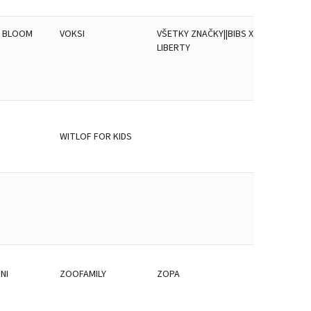
& BLOOM
VOKSI
VŠETKY ZNAČKY||BIBS X
LIBERTY
E
WITLOF FOR KIDS
NI
ZOOFAMILY
ZOPA