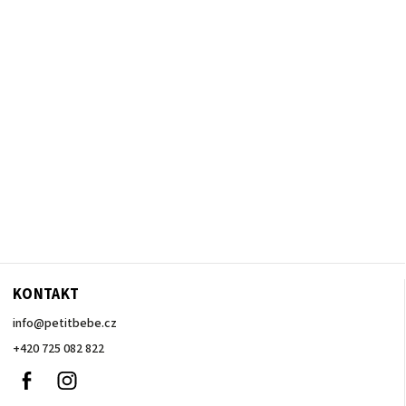
KONTAKT
info
@
petitbebe.cz
+420 725 082 822
Facebook
Instagram