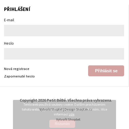
PŘIHLÁŠENÍ
E-mail
Heslo
Nová registrace
Přihlásit se
Zapomenuté heslo
Copyright 2026
Petit BéBé
. Všechna práva vyhrazena.
Tento web používá soubory cookie. Dalším procházením
tohoto webu vyjadřujete souhlas s jejich používáním.. Více
Vytvořil
Shoptet
| Design
Shoptak.cz
informací
zde
.
Vytvořil Shoptet
Rozumím