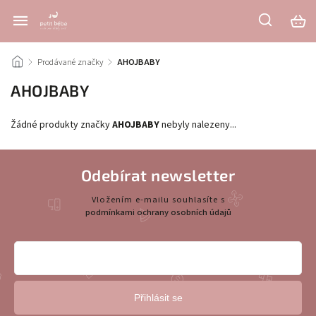
/
Prodávané značky
/
AHOJBABY
AHOJBABY
Žádné produkty značky
AHOJBABY
nebyly nalezeny...
Odebírat newsletter
Vložením e-mailu souhlasíte s
podmínkami ochrany osobních údajů
Přihlásit se