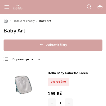
/
Prodávané značky
/
Baby Art
Baby Art
Doporučujeme
Nejlevnější
Hello Baby Galactic Green
Nejdražší
Vyprodáno
Nejprodávanější
Abecedně
199 Kč