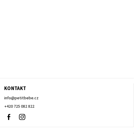
KONTAKT
info
@
petitbebe.cz
+420 725 082 822
Facebook
Instagram