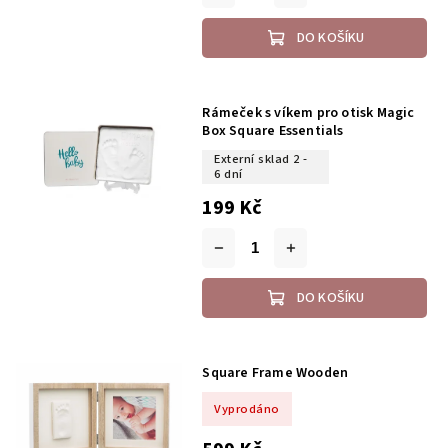
DO KOŠÍKU
Rámeček s víkem pro otisk Magic
Box Square Essentials
Externí sklad 2 -
6 dní
199 Kč
DO KOŠÍKU
Square Frame Wooden
Vyprodáno