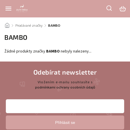
/
Prodávané značky
/
BAMBO
BAMBO
Žádné produkty značky
BAMBO
nebyly nalezeny...
Odebírat newsletter
Vložením e-mailu souhlasíte s
podmínkami ochrany osobních údajů
Přihlásit se