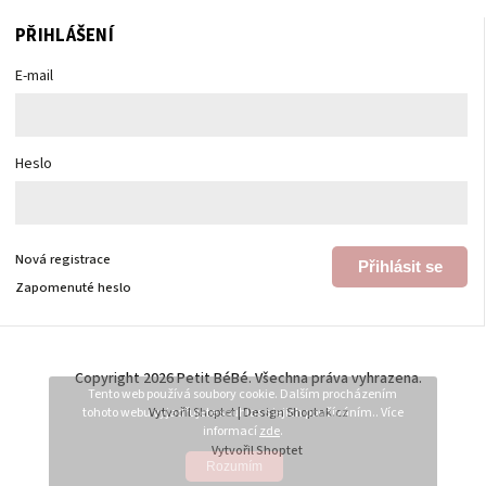
PŘIHLÁŠENÍ
E-mail
Heslo
Nová registrace
Přihlásit se
Zapomenuté heslo
Copyright 2026
Petit BéBé
. Všechna práva vyhrazena.
Tento web používá soubory cookie. Dalším procházením
tohoto webu vyjadřujete souhlas s jejich používáním.. Více
Vytvořil
Shoptet
| Design
Shoptak.cz
informací
zde
.
Vytvořil Shoptet
Rozumím