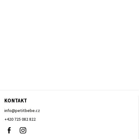
KONTAKT
info
@
petitbebe.cz
+420 725 082 822
Facebook
Instagram