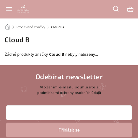
/
Prodávané značky
/
Cloud B
Cloud B
Žádné produkty značky
Cloud B
nebyly nalezeny...
Odebírat newsletter
Vložením e-mailu souhlasíte s
podmínkami ochrany osobních údajů
Přihlásit se