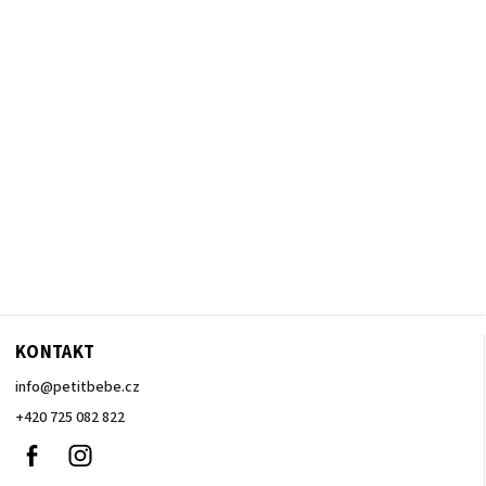
KONTAKT
info
@
petitbebe.cz
+420 725 082 822
Facebook
Instagram