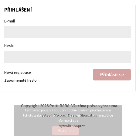
PŘIHLÁŠENÍ
E-mail
Heslo
Nová registrace
Přihlásit se
Zapomenuté heslo
Copyright 2026
Petit BéBé
. Všechna práva vyhrazena.
Tento web používá soubory cookie. Dalším procházením
tohoto webu vyjadřujete souhlas s jejich používáním.. Více
Vytvořil
Shoptet
| Design
Shoptak.cz
informací
zde
.
Vytvořil Shoptet
Rozumím