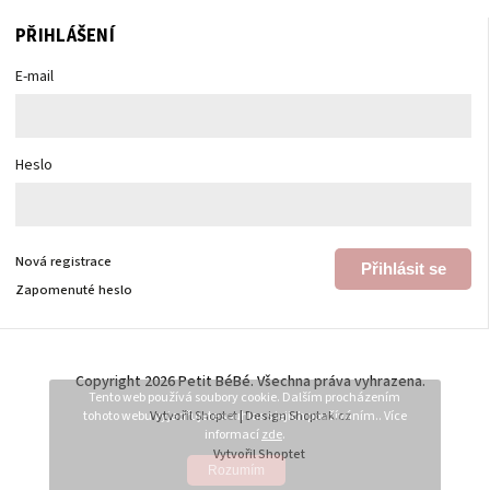
PŘIHLÁŠENÍ
E-mail
Heslo
Nová registrace
Přihlásit se
Zapomenuté heslo
Copyright 2026
Petit BéBé
. Všechna práva vyhrazena.
Tento web používá soubory cookie. Dalším procházením
tohoto webu vyjadřujete souhlas s jejich používáním.. Více
Vytvořil
Shoptet
| Design
Shoptak.cz
informací
zde
.
Vytvořil Shoptet
Rozumím