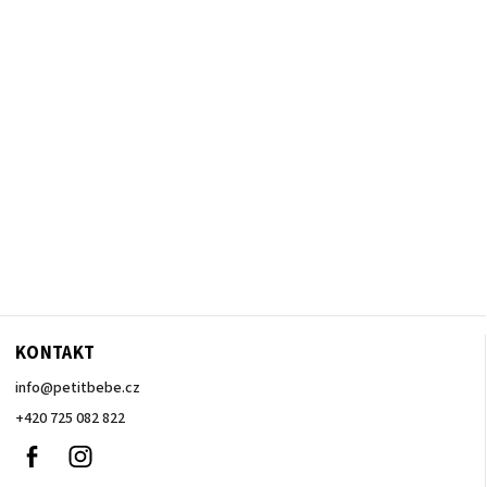
KONTAKT
info
@
petitbebe.cz
+420 725 082 822
Facebook
Instagram