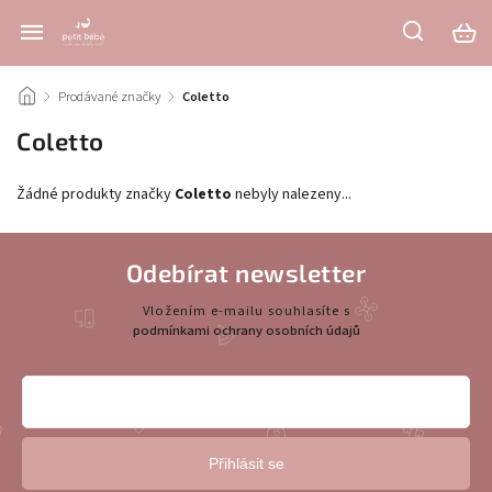
/
Prodávané značky
/
Coletto
Coletto
Žádné produkty značky
Coletto
nebyly nalezeny...
Odebírat newsletter
Vložením e-mailu souhlasíte s
podmínkami ochrany osobních údajů
Přihlásit se