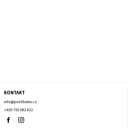
KONTAKT
info
@
petitbebe.cz
+420 725 082 822
Facebook
Instagram