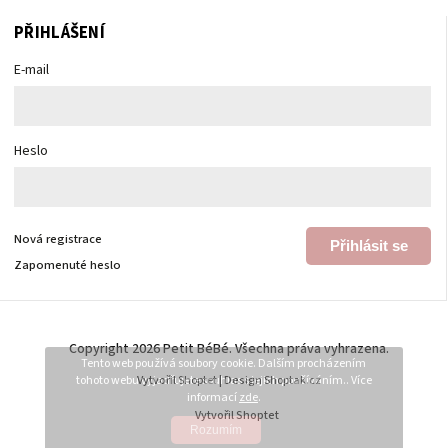
PŘIHLÁŠENÍ
E-mail
Heslo
Nová registrace
Přihlásit se
Zapomenuté heslo
Copyright 2026
Petit BéBé
. Všechna práva vyhrazena.
Tento web používá soubory cookie. Dalším procházením
tohoto webu vyjadřujete souhlas s jejich používáním.. Více
Vytvořil
Shoptet
| Design
Shoptak.cz
informací
zde
.
Vytvořil Shoptet
Rozumím