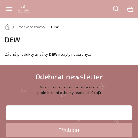
/
Prodávané značky
/
DEW
DEW
Žádné produkty značky
DEW
nebyly nalezeny...
Odebírat newsletter
Vložením e-mailu souhlasíte s
podmínkami ochrany osobních údajů
Přihlásit se