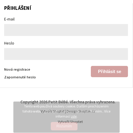
PŘIHLÁŠENÍ
E-mail
Heslo
Nová registrace
Přihlásit se
Zapomenuté heslo
Copyright 2026
Petit BéBé
. Všechna práva vyhrazena.
Tento web používá soubory cookie. Dalším procházením
tohoto webu vyjadřujete souhlas s jejich používáním.. Více
Vytvořil
Shoptet
| Design
Shoptak.cz
informací
zde
.
Vytvořil Shoptet
Rozumím