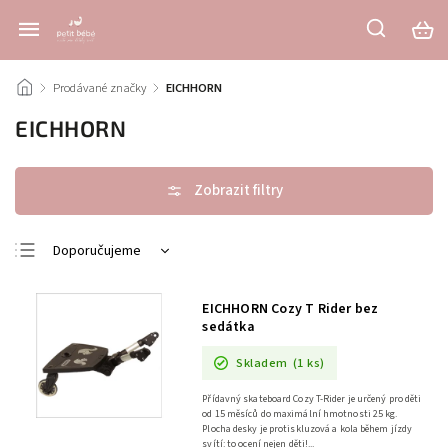
/
Prodávané značky
/
EICHHORN
EICHHORN
Doporučujeme
Nejlevnější
EICHHORN Cozy T Rider bez
Nejdražší
sedátka
Nejprodávanější
Skladem
(1 ks)
Abecedně
Přídavný skateboard Cozy T-Rider je určený pro děti
od 15 měsíců do maximální hmotnosti 25 kg.
Plocha desky je protiskluzová a kola během jízdy
svítí: to ocení nejen děti!...