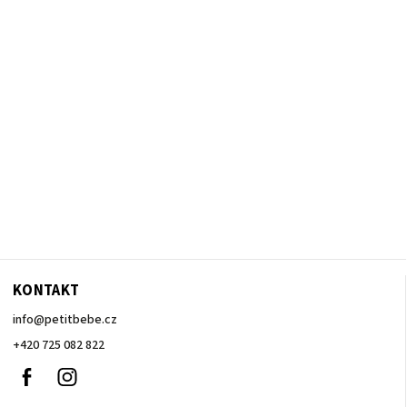
KONTAKT
info
@
petitbebe.cz
+420 725 082 822
Facebook
Instagram