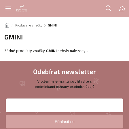
/
Prodávané značky
/
GMINI
GMINI
Žádné produkty značky
GMINI
nebyly nalezeny...
Odebírat newsletter
Vložením e-mailu souhlasíte s
podmínkami ochrany osobních údajů
Přihlásit se