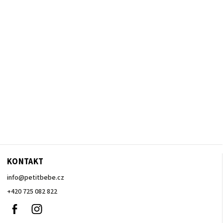
KONTAKT
info
@
petitbebe.cz
+420 725 082 822
Facebook
Instagram