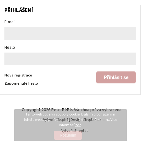
PŘIHLÁŠENÍ
E-mail
Heslo
Nová registrace
Přihlásit se
Zapomenuté heslo
Copyright 2026
Petit BéBé
. Všechna práva vyhrazena.
Tento web používá soubory cookie. Dalším procházením
tohoto webu vyjadřujete souhlas s jejich používáním.. Více
Vytvořil
Shoptet
| Design
Shoptak.cz
informací
zde
.
Vytvořil Shoptet
Rozumím