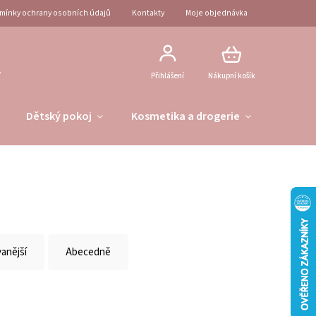
mínky ochrany osobních údajů
Kontakty
Moje objednávka
2
Přihlášení
Nákupní košík
Dětský pokoj
Kosmetika a drogerie
Obleče
anější
Abecedně