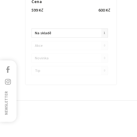
Cena
599
Kč
600
Kč
Na skladě
1
Akce
0
Novinka
0
Facebook
Tip
0
Instagram
NEWSLETTER