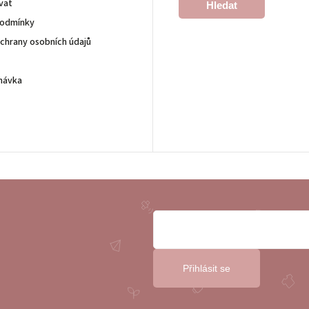
vat
Hledat
podmínky
chrany osobních údajů
návka
Přihlásit se