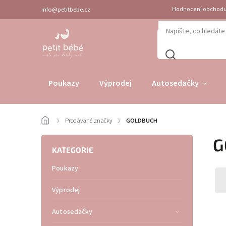
info@petitbebe.cz
Hodnocení obchod
Poukazy
Výprodej
Autosedačky
/
Prodávané značky
/
GOLDBUCH
G
KATEGORIE
Poukazy
Výprodej
Autosedačky