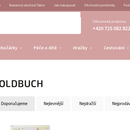
u
Kamenný obchod Tábor
Jak nakupovat
Obchodní podmínky
Pod
Zákaznická podpora:
+420 725 082 82
Kočárky
Péče o dítě
Hračky
Cestování
OLDBUCH
Doporučujeme
Nejlevnější
Nejdražší
Nejprodáv