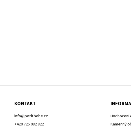
KONTAKT
INFORMA
info
@
petitbebe.cz
Hodnocení
+420 725 082 822
Kamenný o