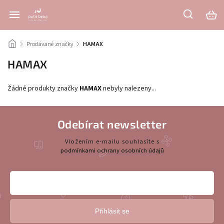
/
Prodávané značky
/
HAMAX
HAMAX
Žádné produkty značky
HAMAX
nebyly nalezeny...
Odebírat newsletter
Vložením e-mailu souhlasíte s
podmínkami ochrany osobních údajů
Přihlásit se