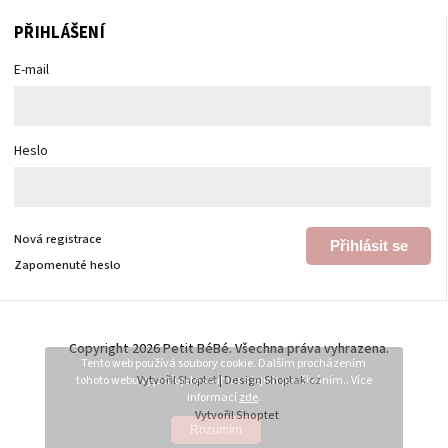
PŘIHLÁŠENÍ
E-mail
Heslo
Nová registrace
Přihlásit se
Zapomenuté heslo
Copyright 2026
Petit BéBé
. Všechna práva vyhrazena.
Tento web používá soubory cookie. Dalším procházením
tohoto webu vyjadřujete souhlas s jejich používáním.. Více
Vytvořil
Shoptet
| Design
Shoptak.cz
informací
zde
.
Vytvořil Shoptet
Rozumím