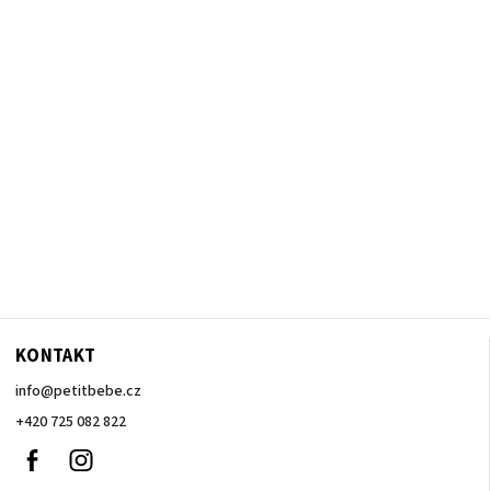
KONTAKT
info
@
petitbebe.cz
+420 725 082 822
Facebook
Instagram